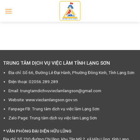
Skip
to
content
TRUNG TÂM DỊCH VỤ VIỆC LÀM TỈNH LẠNG SƠN
Địa chỉ: Số 66, Đường Lê Đại Hành, Phường Đông Kinh, Tỉnh Lạng Sơn
Điện thoại: 02056.289.289
Email: trungtamdichvuvieclamlangson@gmail.com
Website: www.vieclamlangson.gov.vn
Fanpage FB: Trung tâm dịch vụ việc làm Lạng Sơn
Zalo Page: Trung tâm dịch vụ việc làm Lạng Sơn
* VĂN PHÒNG ĐẠI DIỆN HỮU LŨNG
Địa chỉ: Số 230 đường Chi lăng, khu Tân Mỹ 2, xã Hữu Lũng, tỉnh Lạng