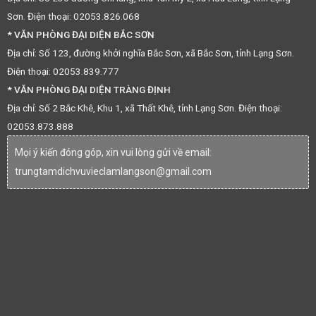
Sơn. Điện thoại: 02053.826.068
* VĂN PHÒNG ĐẠI DIỆN BẮC SƠN
Địa chỉ: Số 123, đường khởi nghĩa Bắc Sơn, xã Bắc Sơn, tỉnh Lạng Sơn.
Điện thoại: 02053.839.777
* VĂN PHÒNG ĐẠI DIỆN TRÀNG ĐỊNH
Địa chỉ: Số 2 Bắc Khê, Khu 1, xã Thất Khê, tỉnh Lạng Sơn. Điện thoại:
02053.873.888
Mọi ý kiến đóng góp, xin vui lòng gửi về email:
trungtamdichvuvieclamlangson@gmail.com