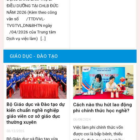
ĐIỀU DƯỠNG TẠI CHLB ĐỨC
NĂM 2026 (Kèm theo công
văn số /TTDVVL-
TVGTVL,DN&BHTN ngày
/04/2026 của Trung tâm
Dịch vụ việc làm) [...]
GIÁO DỤC - ĐÀO TẠO
Bộ Giáo dục và Đào tạo dự
Cách nào thu hút lao động
kiến chuẩn nghề nghiệp
phi chính thức học nghề?
giáo viên cơ sở giáo dục
06/08/2024
thường xuyên
Việc làm phi chính thức vốn
03/12/2025
được coi là bấp bênh, thiếu
Bộ Giáo dục và Đào tạo vừa