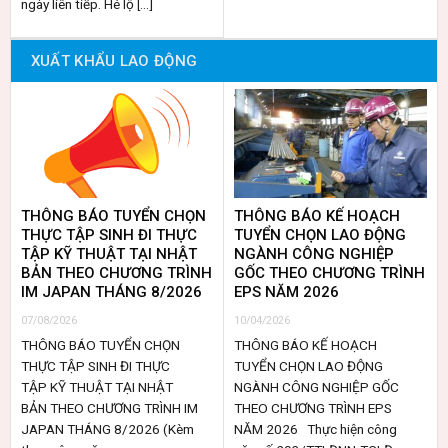
ngày liên tiếp. Hé lộ [...]
XUẤT KHẨU LAO ĐỘNG
THÔNG BÁO TUYỂN CHỌN
THÔNG BÁO KẾ HOẠCH
THỰC TẬP SINH ĐI THỰC
TUYỂN CHỌN LAO ĐỘNG
TẬP KỸ THUẬT TẠI NHẬT
NGÀNH CÔNG NGHIỆP
BẢN THEO CHƯƠNG TRÌNH
GỐC THEO CHƯƠNG TRÌNH
IM JAPAN THÁNG 8/2026
EPS NĂM 2026
07/08/2026
10/04/2026
THÔNG BÁO TUYỂN CHỌN
THÔNG BÁO KẾ HOẠCH
THỰC TẬP SINH ĐI THỰC
TUYỂN CHỌN LAO ĐỘNG
TẬP KỸ THUẬT TẠI NHẬT
NGÀNH CÔNG NGHIỆP GỐC
BẢN THEO CHƯƠNG TRÌNH IM
THEO CHƯƠNG TRÌNH EPS
JAPAN THÁNG 8/2026 (Kèm
NĂM 2026 Thực hiện công