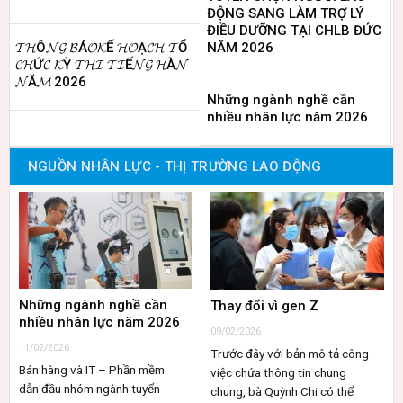
ĐỘNG SANG LÀM TRỢ LÝ
ĐIỀU DƯỠNG TẠI CHLB ĐỨC
𝓣𝓗Ô𝓝𝓖 𝓑Á𝓞𝓚Ế 𝓗𝓞Ạ𝓒𝓗 𝓣Ổ
NĂM 2026
𝓒𝓗Ứ𝓒 𝓚Ỳ 𝓣𝓗𝓘 𝓣𝓘Ế𝓝𝓖 𝓗À𝓝
𝓝Ă𝓜 2026
Những ngành nghề cần
nhiều nhân lực năm 2026
NGUỒN NHÂN LỰC - THỊ TRƯỜNG LAO ĐỘNG
Những ngành nghề cần
Thay đổi vì gen Z
nhiều nhân lực năm 2026
09/02/2026
11/02/2026
Trước đây với bản mô tả công
Bán hàng và IT – Phần mềm
việc chứa thông tin chung
dẫn đầu nhóm ngành tuyển
chung, bà Quỳnh Chi có thể