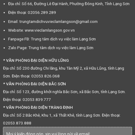
Địa chỉ: Số 66, Đường Lê Đại Hành, Phường Đông Kinh, Tỉnh Lạng Sơn
Điện thoại: 02056.289.289
Email: trungtamdichvuvieclamlangson@gmail.com
Website: www.vieclamlangson.gov.vn
Fanpage FB: Trung tâm dịch vụ việc làm Lạng Sơn
Zalo Page: Trung tâm dịch vụ việc làm Lạng Sơn
* VĂN PHÒNG ĐẠI DIỆN HỮU LŨNG
Địa chỉ: Số 230 đường Chi lăng, khu Tân Mỹ 2, xã Hữu Lũng, tỉnh Lạng
Sơn. Điện thoại: 02053.826.068
* VĂN PHÒNG ĐẠI DIỆN BẮC SƠN
Địa chỉ: Số 123, đường khởi nghĩa Bắc Sơn, xã Bắc Sơn, tỉnh Lạng Sơn.
Điện thoại: 02053.839.777
* VĂN PHÒNG ĐẠI DIỆN TRÀNG ĐỊNH
Địa chỉ: Số 2 Bắc Khê, Khu 1, xã Thất Khê, tỉnh Lạng Sơn. Điện thoại:
02053.873.888
Mọi ý kiến đóng góp, xin vui lòng gửi về email: