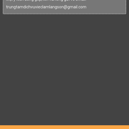
trungtamdichvuvieclamlangson@gmail.com