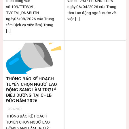
theo công văn
văn số 293/TTLĐNN-TCLĐ
số:109/TTDVVL-
ngày 06/04/2026 của Trung
TVGTVL,DN&BHTN
tâm Lao động ngoài nước về
ngày06/08/2026 của Trung
việc [...]
tâm Dịch vụ việc làm) Trung
[...]
THÔNG BÁO KẾ HOẠCH
TUYỂN CHỌN NGƯỜI LAO
ĐỘNG SANG LÀM TRỢ LÝ
ĐIỀU DƯỠNG TẠI CHLB
ĐỨC NĂM 2026
10/04/2026
THÔNG BÁO KẾ HOẠCH
TUYỂN CHỌN NGƯỜI LAO
ĐỘNG SANG LÀM TRỢ LÝ