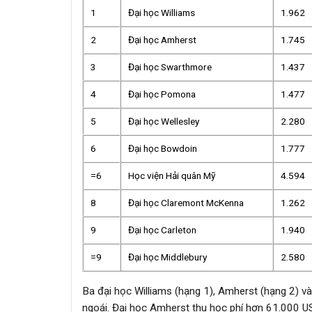
1
Đại học Williams
1.962
2
Đại học Amherst
1.745
3
Đại học Swarthmore
1.437
4
Đại học Pomona
1.477
5
Đại học Wellesley
2.280
6
Đại học Bowdoin
1.777
=6
Học viện Hải quân Mỹ
4.594
8
Đại học Claremont McKenna
1.262
9
Đại học Carleton
1.940
=9
Đại học Middlebury
2.580
Ba đại học Williams (hạng 1), Amherst (hạng 2) v
ngoái. Đại học Amherst thu học phí hơn 61.000 U