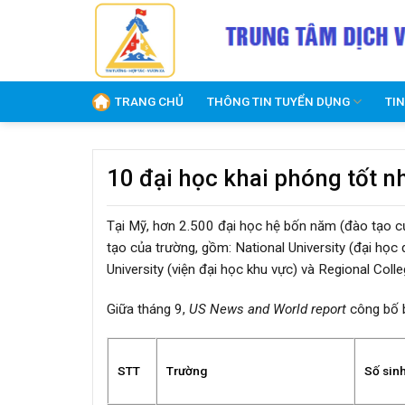
Skip
to
content
TRANG CHỦ
THÔNG TIN TUYỂN DỤNG
TI
10 đại học khai phóng tốt 
Tại Mỹ, hơn 2.500 đại học hệ bốn năm (đào tạo c
tạo của trường, gồm: National University (đại học q
University (viện đại học khu vực) và Regional Colle
Giữa tháng 9,
US News and World report
công bố b
STT
Trường
Số sin