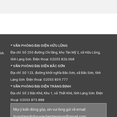
* VĂN PHÒNG ĐẠI DIỆN HỮU LŨNG
Địa chỉ: Số 230 đường Chi lăng, khu Tân Mỹ 2, xã Hữu Lũng,
ỉnh
tỉnh Lạng Sơn. Điện thoại: 02053.826.068
* VĂN PHÒNG ĐẠI DIỆN BẮC SƠN
Địa chỉ: Số 123, đường khởi nghĩa Bắc Sơn, xã Bắc Sơn, tỉnh
Lạng Sơn. Điện thoại: 02053.839.777
* VĂN PHÒNG ĐẠI DIỆN TRÀNG ĐỊNH
Địa chỉ: Số 2 Bắc Khê, Khu 1, xã Thất Khê, tỉnh Lạng Sơn. Điện
thoại: 02053.873.888
Mọi ý kiến đóng góp, xin vui lòng gửi về email:
trungtamdichvuvieclamlangson@gmail.com