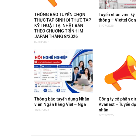
THÔNG BÁO TUYỂN CHỌN
Tuyển nhân viên kỹ 
THỰC TẬP SINH ĐI THỰC TẬP
thông – Viettel Co
KỸ THUẬT TẠI NHẬT BẢN
31/07/2026
THEO CHƯƠNG TRÌNH IM
JAPAN THÁNG 8/2026
07/08/2026
Thông báo tuyển dụng Nhân
Công ty cổ phần d
viên Ngân hàng Việt – Nga
Avanest – Tuyển d
nhân
16/07/2026
16/07/2026