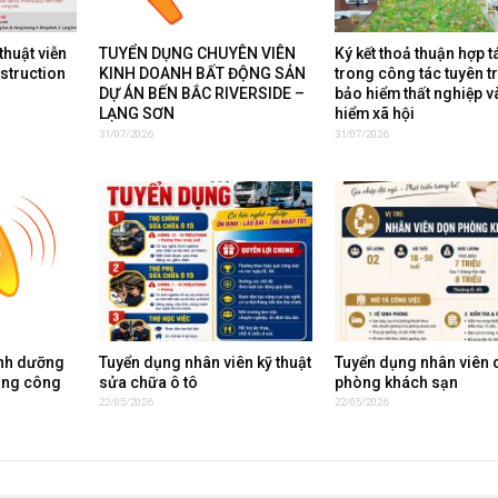
thuật viễn
TUYỂN DỤNG CHUYÊN VIÊN
Ký kết thoả thuận hợp t
nstruction
KINH DOANH BẤT ĐỘNG SẢN
trong công tác tuyên t
DỰ ÁN BẾN BẮC RIVERSIDE –
bảo hiểm thất nghiệp v
LẠNG SƠN
hiểm xã hội
31/07/2026
31/07/2026
inh dưỡng
Tuyển dụng nhân viên kỹ thuật
Tuyển dụng nhân viên 
ụng công
sửa chữa ô tô
phòng khách sạn
22/05/2026
22/05/2026