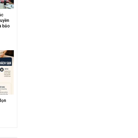
ác
ruyền
à bảo
dọn