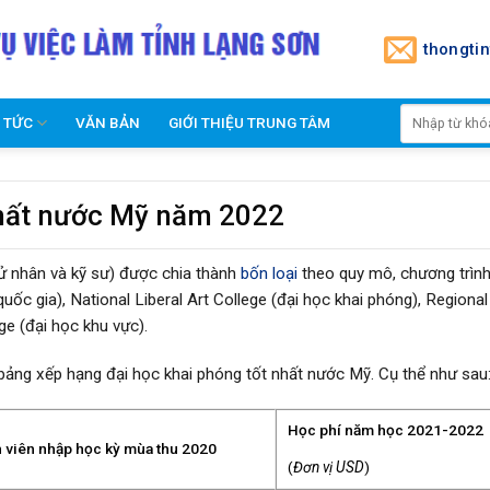
thongti
N TỨC
VĂN BẢN
GIỚI THIỆU TRUNG TÂM
nhất nước Mỹ năm 2022
ử nhân và kỹ sư) được chia thành
bốn loại
theo quy mô, chương trìn
uốc gia), National Liberal Art College (đại học khai phóng), Regional
ge (đại học khu vực).
ảng xếp hạng đại học khai phóng tốt nhất nước Mỹ. Cụ thể như sau
Học phí năm học 2021-2022
h viên nhập học kỳ mùa thu 2020
(
Đơn vị USD
)