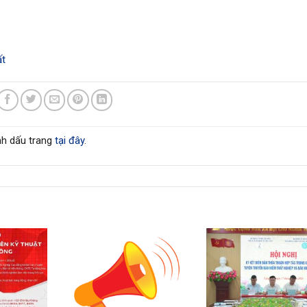
ất
nh dấu trang
tại đây
.