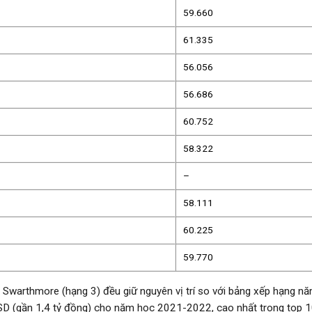
59.660
61.335
56.056
56.686
60.752
58.322
–
58.111
60.225
59.770
à Swarthmore (hạng 3) đều giữ nguyên vị trí so với bảng xếp hạng n
SD (gần 1,4 tỷ đồng) cho năm học 2021-2022, cao nhất trong top 1