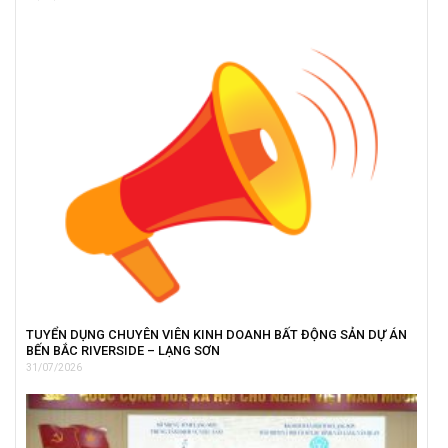
TUYỂN DỤNG CHUYÊN VIÊN KINH DOANH BẤT ĐỘNG SẢN DỰ ÁN
BẾN BẮC RIVERSIDE – LẠNG SƠN
31/07/2026