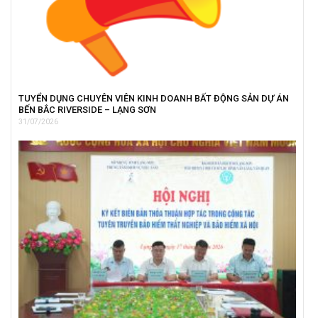
TUYỂN DỤNG CHUYÊN VIÊN KINH DOANH BẤT ĐỘNG SẢN DỰ ÁN
BẾN BẮC RIVERSIDE – LẠNG SƠN
31/07/2026