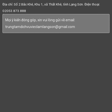
Địa chỉ: Số 2 Bắc Khê, Khu 1, xã Thất Khê, tỉnh Lạng Sơn. Điện thoại:
02053.873.888
Mọi ý kiến đóng góp, xin vui lòng gửi về email:
trungtamdichvuvieclamlangson@gmail.com