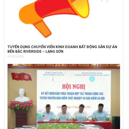
TUYỂN DỤNG CHUYÊN VIÊN KINH DOANH BẤT ĐỘNG SẢN DỰ ÁN
BẾN BẮC RIVERSIDE – LẠNG SƠN
31/07/2026