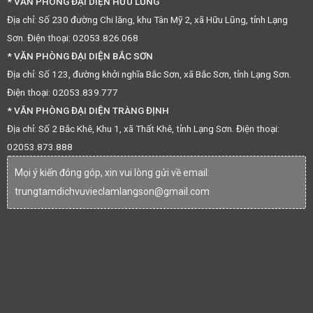
* VĂN PHÒNG ĐẠI DIỆN HỮU LŨNG
Địa chỉ: Số 230 đường Chi lăng, khu Tân Mỹ 2, xã Hữu Lũng, tỉnh Lạng
Sơn. Điện thoại: 02053.826.068
* VĂN PHÒNG ĐẠI DIỆN BẮC SƠN
Địa chỉ: Số 123, đường khởi nghĩa Bắc Sơn, xã Bắc Sơn, tỉnh Lạng Sơn.
Điện thoại: 02053.839.777
* VĂN PHÒNG ĐẠI DIỆN TRÀNG ĐỊNH
Địa chỉ: Số 2 Bắc Khê, Khu 1, xã Thất Khê, tỉnh Lạng Sơn. Điện thoại:
02053.873.888
Mọi ý kiến đóng góp, xin vui lòng gửi về email:
trungtamdichvuvieclamlangson@gmail.com