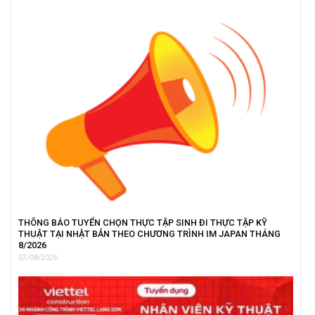
THÔNG BÁO TUYỂN CHỌN THỰC TẬP SINH ĐI THỰC TẬP KỸ
THUẬT TẠI NHẬT BẢN THEO CHƯƠNG TRÌNH IM JAPAN THÁNG
8/2026
07/08/2026