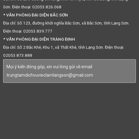
Sơn. Điện thoại: 02053.826.068
* VĂN PHÒNG ĐẠI DIỆN BẮC SƠN
Địa chỉ: Số 123, đường khởi nghĩa Bắc Sơn, xã Bắc Sơn, tỉnh Lạng Sơn.
Điện thoại: 02053.839.777
* VĂN PHÒNG ĐẠI DIỆN TRÀNG ĐỊNH
Địa chỉ: Số 2 Bắc Khê, Khu 1, xã Thất Khê, tỉnh Lạng Sơn. Điện thoại:
02053.873.888
Mọi ý kiến đóng góp, xin vui lòng gửi về email:
trungtamdichvuvieclamlangson@gmail.com