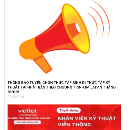
THÔNG BÁO TUYỂN CHỌN THỰC TẬP SINH ĐI THỰC TẬP KỸ
THUẬT TẠI NHẬT BẢN THEO CHƯƠNG TRÌNH IM JAPAN THÁNG
8/2026
07/08/2026