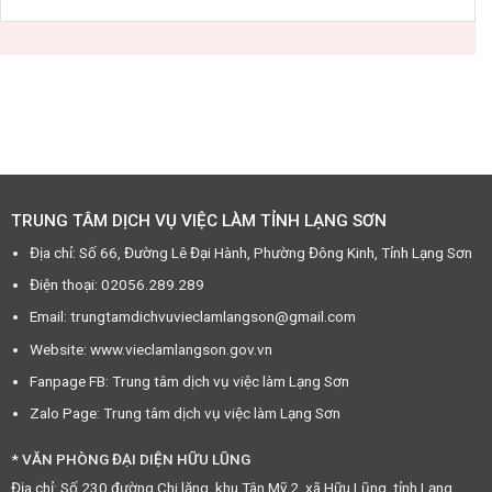
TRUNG TÂM DỊCH VỤ VIỆC LÀM TỈNH LẠNG SƠN
Địa chỉ: Số 66, Đường Lê Đại Hành, Phường Đông Kinh, Tỉnh Lạng Sơn
Điện thoại: 02056.289.289
Email: trungtamdichvuvieclamlangson@gmail.com
Website: www.vieclamlangson.gov.vn
Fanpage FB: Trung tâm dịch vụ việc làm Lạng Sơn
Zalo Page: Trung tâm dịch vụ việc làm Lạng Sơn
* VĂN PHÒNG ĐẠI DIỆN HỮU LŨNG
Địa chỉ: Số 230 đường Chi lăng, khu Tân Mỹ 2, xã Hữu Lũng, tỉnh Lạng