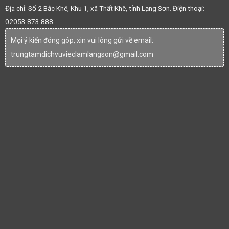
Địa chỉ: Số 2 Bắc Khê, Khu 1, xã Thất Khê, tỉnh Lạng Sơn. Điện thoại:
02053.873.888
Mọi ý kiến đóng góp, xin vui lòng gửi về email:
trungtamdichvuvieclamlangson@gmail.com