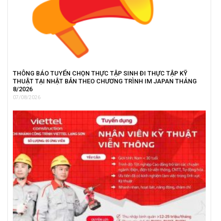
THÔNG BÁO TUYỂN CHỌN THỰC TẬP SINH ĐI THỰC TẬP KỸ
THUẬT TẠI NHẬT BẢN THEO CHƯƠNG TRÌNH IM JAPAN THÁNG
8/2026
07/08/2026