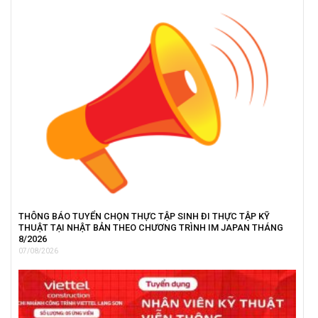
THÔNG BÁO TUYỂN CHỌN THỰC TẬP SINH ĐI THỰC TẬP KỸ
THUẬT TẠI NHẬT BẢN THEO CHƯƠNG TRÌNH IM JAPAN THÁNG
8/2026
07/08/2026