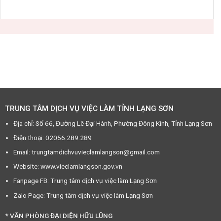
TRUNG TÂM DỊCH VỤ VIỆC LÀM TỈNH LẠNG SƠN
Địa chỉ: Số 66, Đường Lê Đại Hành, Phường Đông Kinh, Tỉnh Lạng Sơn
Điện thoại: 02056.289.289
Email: trungtamdichvuvieclamlangson@gmail.com
Website: www.vieclamlangson.gov.vn
Fanpage FB: Trung tâm dịch vụ việc làm Lạng Sơn
Zalo Page: Trung tâm dịch vụ việc làm Lạng Sơn
* VĂN PHÒNG ĐẠI DIỆN HỮU LŨNG