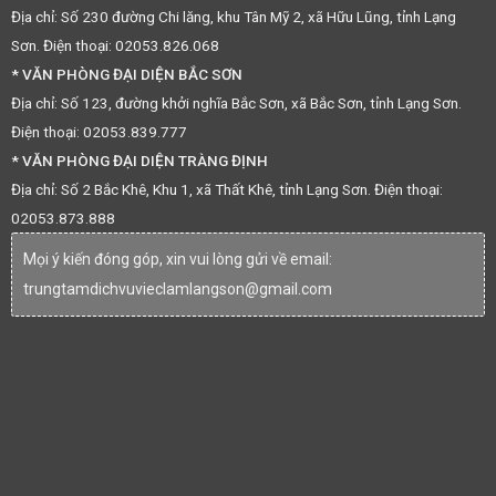
Địa chỉ: Số 230 đường Chi lăng, khu Tân Mỹ 2, xã Hữu Lũng, tỉnh Lạng
Sơn. Điện thoại: 02053.826.068
* VĂN PHÒNG ĐẠI DIỆN BẮC SƠN
Địa chỉ: Số 123, đường khởi nghĩa Bắc Sơn, xã Bắc Sơn, tỉnh Lạng Sơn.
Điện thoại: 02053.839.777
* VĂN PHÒNG ĐẠI DIỆN TRÀNG ĐỊNH
Địa chỉ: Số 2 Bắc Khê, Khu 1, xã Thất Khê, tỉnh Lạng Sơn. Điện thoại:
02053.873.888
Mọi ý kiến đóng góp, xin vui lòng gửi về email:
trungtamdichvuvieclamlangson@gmail.com