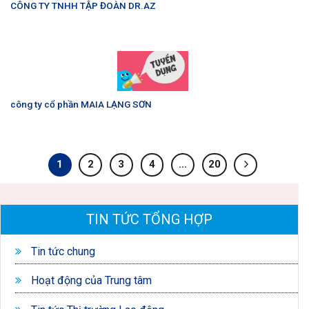
CÔNG TY TNHH TẬP ĐOÀN DR.AZ
công ty cổ phần MAIA LẠNG SƠN
1
2
3
4
…
20
TIN TỨC TỔNG HỢP
Tin tức chung
Hoạt động của Trung tâm