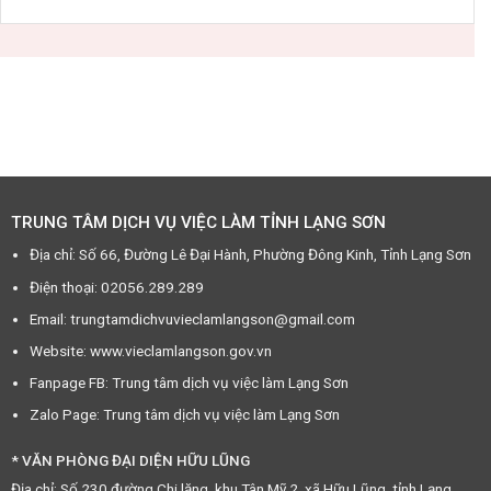
TRUNG TÂM DỊCH VỤ VIỆC LÀM TỈNH LẠNG SƠN
Địa chỉ: Số 66, Đường Lê Đại Hành, Phường Đông Kinh, Tỉnh Lạng Sơn
Điện thoại: 02056.289.289
Email: trungtamdichvuvieclamlangson@gmail.com
Website: www.vieclamlangson.gov.vn
Fanpage FB: Trung tâm dịch vụ việc làm Lạng Sơn
Zalo Page: Trung tâm dịch vụ việc làm Lạng Sơn
* VĂN PHÒNG ĐẠI DIỆN HỮU LŨNG
Địa chỉ: Số 230 đường Chi lăng, khu Tân Mỹ 2, xã Hữu Lũng, tỉnh Lạng