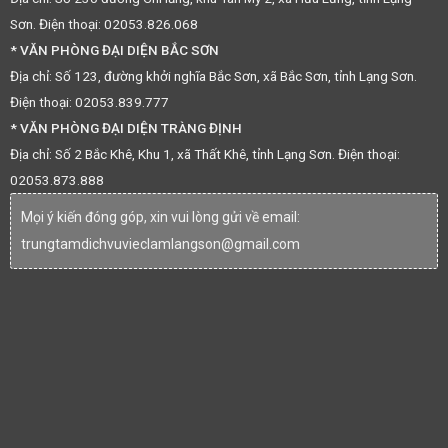
Sơn. Điện thoại: 02053.826.068
* VĂN PHÒNG ĐẠI DIỆN BẮC SƠN
Địa chỉ: Số 123, đường khởi nghĩa Bắc Sơn, xã Bắc Sơn, tỉnh Lạng Sơn.
Điện thoại: 02053.839.777
* VĂN PHÒNG ĐẠI DIỆN TRÀNG ĐỊNH
Địa chỉ: Số 2 Bắc Khê, Khu 1, xã Thất Khê, tỉnh Lạng Sơn. Điện thoại:
02053.873.888
Mọi ý kiến đóng góp, xin vui lòng gửi về email:
trungtamdichvuvieclamlangson@gmail.com