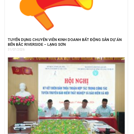
TUYỂN DỤNG CHUYÊN VIÊN KINH DOANH BẤT ĐỘNG SẢN DỰ ÁN
BẾN BẮC RIVERSIDE – LẠNG SƠN
31/07/2026