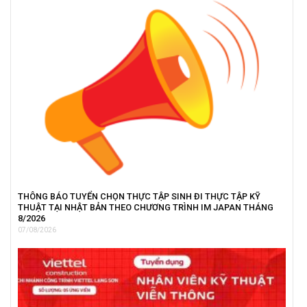
THÔNG BÁO TUYỂN CHỌN THỰC TẬP SINH ĐI THỰC TẬP KỸ
THUẬT TẠI NHẬT BẢN THEO CHƯƠNG TRÌNH IM JAPAN THÁNG
8/2026
07/08/2026