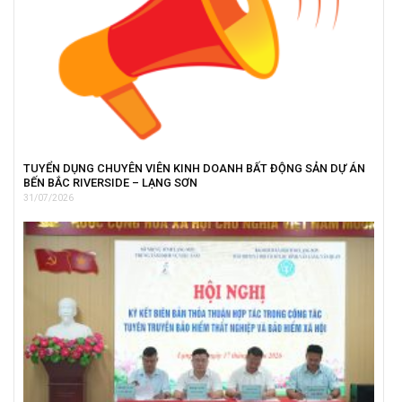
TUYỂN DỤNG CHUYÊN VIÊN KINH DOANH BẤT ĐỘNG SẢN DỰ ÁN
BẾN BẮC RIVERSIDE – LẠNG SƠN
31/07/2026