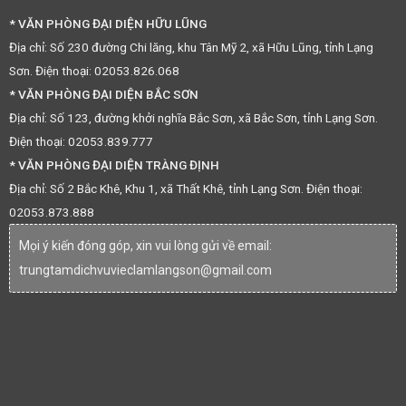
* VĂN PHÒNG ĐẠI DIỆN HỮU LŨNG
Địa chỉ: Số 230 đường Chi lăng, khu Tân Mỹ 2, xã Hữu Lũng, tỉnh Lạng
Sơn. Điện thoại: 02053.826.068
* VĂN PHÒNG ĐẠI DIỆN BẮC SƠN
Địa chỉ: Số 123, đường khởi nghĩa Bắc Sơn, xã Bắc Sơn, tỉnh Lạng Sơn.
Điện thoại: 02053.839.777
* VĂN PHÒNG ĐẠI DIỆN TRÀNG ĐỊNH
Địa chỉ: Số 2 Bắc Khê, Khu 1, xã Thất Khê, tỉnh Lạng Sơn. Điện thoại:
02053.873.888
Mọi ý kiến đóng góp, xin vui lòng gửi về email:
trungtamdichvuvieclamlangson@gmail.com