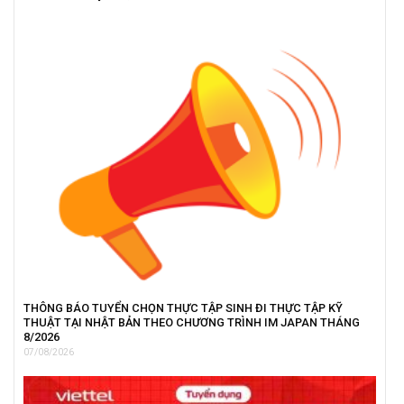
THÔNG BÁO TUYỂN CHỌN THỰC TẬP SINH ĐI THỰC TẬP KỸ
THUẬT TẠI NHẬT BẢN THEO CHƯƠNG TRÌNH IM JAPAN THÁNG
8/2026
07/08/2026