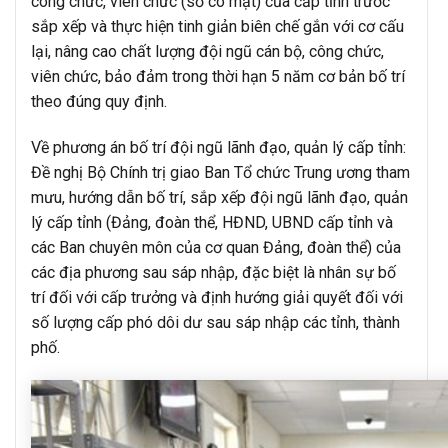
công chức, viên chức (số có mặt) của cấp tỉnh trước
sắp xếp và thực hiện tinh giản biên chế gắn với cơ cấu
lại, nâng cao chất lượng đội ngũ cán bộ, công chức,
viên chức, bảo đảm trong thời hạn 5 năm cơ bản bố trí
theo đúng quy định.
Về phương án bố trí đội ngũ lãnh đạo, quản lý cấp tỉnh:
Đề nghị Bộ Chính trị giao Ban Tổ chức Trung ương tham
mưu, hướng dẫn bố trí, sắp xếp đội ngũ lãnh đạo, quản
lý cấp tỉnh (Đảng, đoàn thể, HĐND, UBND cấp tỉnh và
các Ban chuyên môn của cơ quan Đảng, đoàn thể) của
các địa phương sau sáp nhập, đặc biệt là nhân sự bố
trí đối với cấp trưởng và định hướng giải quyết đối với
số lượng cấp phó dôi dư sau sáp nhập các tỉnh, thành
phố.