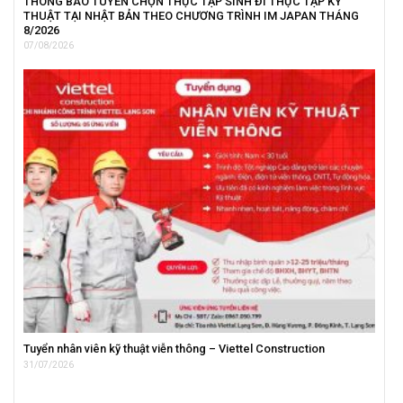
THÔNG BÁO TUYỂN CHỌN THỰC TẬP SINH ĐI THỰC TẬP KỸ
THUẬT TẠI NHẬT BẢN THEO CHƯƠNG TRÌNH IM JAPAN THÁNG
8/2026
07/08/2026
Tuyển nhân viên kỹ thuật viễn thông – Viettel Construction
31/07/2026