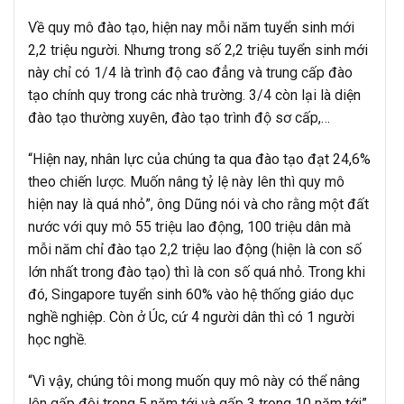
Về quy mô đào tạo, hiện nay mỗi năm tuyển sinh mới
2,2 triệu người. Nhưng trong số 2,2 triệu tuyển sinh mới
này chỉ có 1/4 là trình độ cao đẳng và trung cấp đào
tạo chính quy trong các nhà trường. 3/4 còn lại là diện
đào tạo thường xuyên, đào tạo trình độ sơ cấp,…
“Hiện nay, nhân lực của chúng ta qua đào tạo đạt 24,6%
theo chiến lược. Muốn nâng tỷ lệ này lên thì quy mô
hiện nay là quá nhỏ”, ông Dũng nói và cho rằng một đất
nước với quy mô 55 triệu lao động, 100 triệu dân mà
mỗi năm chỉ đào tạo 2,2 triệu lao động (hiện là con số
lớn nhất trong đào tạo) thì là con số quá nhỏ. Trong khi
đó, Singapore tuyển sinh 60% vào hệ thống giáo dục
nghề nghiệp. Còn ở Úc, cứ 4 người dân thì có 1 người
học nghề.
“Vì vậy, chúng tôi mong muốn quy mô này có thể nâng
lên gấp đôi trong 5 năm tới và gấp 3 trong 10 năm tới”,