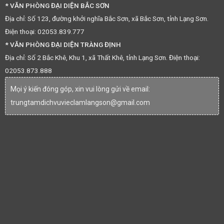
* VĂN PHÒNG ĐẠI DIỆN BẮC SƠN
Địa chỉ: Số 123, đường khởi nghĩa Bắc Sơn, xã Bắc Sơn, tỉnh Lạng Sơn.
Điện thoại: 02053.839.777
* VĂN PHÒNG ĐẠI DIỆN TRÀNG ĐỊNH
Địa chỉ: Số 2 Bắc Khê, Khu 1, xã Thất Khê, tỉnh Lạng Sơn. Điện thoại:
02053.873.888
Mọi ý kiến đóng góp, xin vui lòng gửi về email:
trungtamdichvuvieclamlangson@gmail.com