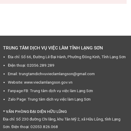
TRUNG TÂM DỊCH VỤ VIỆC LÀM TỈNH LẠNG SƠN
Địa chỉ: Số 66, Đường Lê Đại Hành, Phường Đông Kinh, Tỉnh Lạng Sơn
Điện thoại: 02056.289.289
Email: trungtamdichvuvieclamlangson@gmail.com
Website: www.vieclamlangson.gov.vn
Fanpage FB: Trung tâm dịch vụ việc làm Lạng Sơn
Zalo Page: Trung tâm dịch vụ việc làm Lạng Sơn
* VĂN PHÒNG ĐẠI DIỆN HỮU LŨNG
Địa chỉ: Số 230 đường Chi lăng, khu Tân Mỹ 2, xã Hữu Lũng, tỉnh Lạng
Sơn. Điện thoại: 02053.826.068