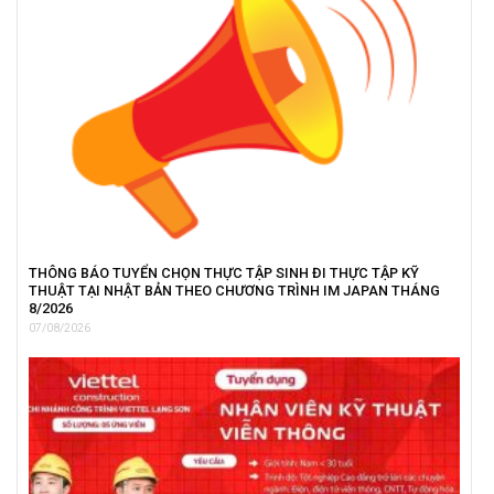
THÔNG BÁO TUYỂN CHỌN THỰC TẬP SINH ĐI THỰC TẬP KỸ
THUẬT TẠI NHẬT BẢN THEO CHƯƠNG TRÌNH IM JAPAN THÁNG
8/2026
07/08/2026