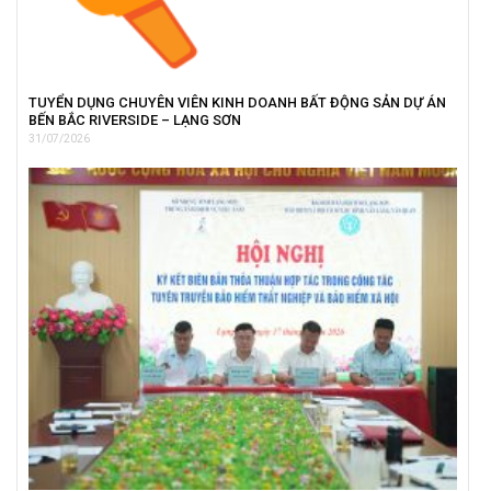
TUYỂN DỤNG CHUYÊN VIÊN KINH DOANH BẤT ĐỘNG SẢN DỰ ÁN
BẾN BẮC RIVERSIDE – LẠNG SƠN
31/07/2026