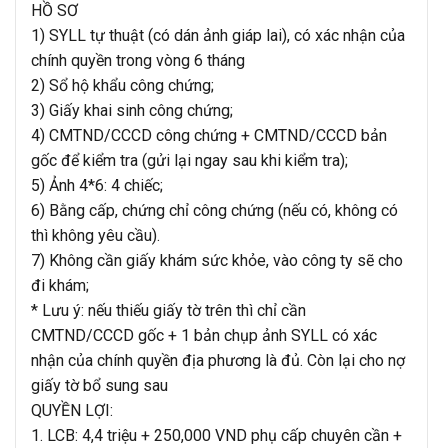
HỒ SƠ
1) SYLL tự thuật (có dán ảnh giáp lai), có xác nhận của
chính quyền trong vòng 6 tháng
2) Sổ hộ khẩu công chứng;
3) Giấy khai sinh công chứng;
4) CMTND/CCCD công chứng + CMTND/CCCD bản
gốc để kiểm tra (gửi lại ngay sau khi kiểm tra);
5) Ảnh 4*6: 4 chiếc;
6) Bằng cấp, chứng chỉ công chứng (nếu có, không có
thì không yêu cầu).
7) Không cần giấy khám sức khỏe, vào công ty sẽ cho
đi khám;
* Lưu ý: nếu thiếu giấy tờ trên thì chỉ cần
CMTND/CCCD gốc + 1 bản chụp ảnh SYLL có xác
nhận của chính quyền địa phương là đủ. Còn lại cho nợ
giấy tờ bổ sung sau
QUYỀN LỢI:
1. LCB: 4,4 triệu + 250,000 VND phụ cấp chuyên cần +