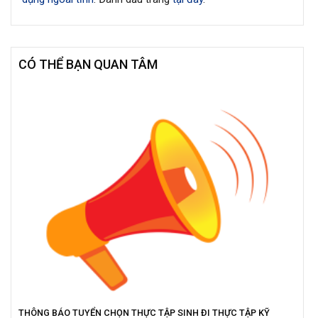
CÓ THỂ BẠN QUAN TÂM
THÔNG BÁO TUYỂN CHỌN THỰC TẬP SINH ĐI THỰC TẬP KỸ