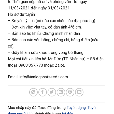
6. Thời gian nộp hồ sơ và phỏng vấn : từ ngày
11/03/2021 đến ngày 31/03/2021.
Hồ sơ dự tuyển:
– Sơ yếu lý lịch (có dấu xác nhận của địa phương).
– Đơn xin việc viết tay, có dán ảnh 4*6 cm.
– Bản sao hộ khẩu, Chứng minh nhân dân.
– Bản sao các văn bằng, chứng chỉ, bảng điểm (nếu
có).
– Giấy khám sức khỏe trong vòng 06 tháng.
Mọi chi tiết xin liên hệ: Mr Đức (TP. Nhân sự) – Số điện
thoại: 0908.857.770 (hoặc Zalo).
Email: info@tanlocphatseeds.com
Mục nhập này đã được đăng trong
Tuyển dụng
,
Tuyển
dụng ngoài tỉnh
. Đánh dấu trang
tại đây
.