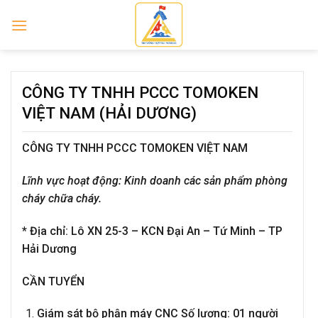
Skip
to
content
CÔNG TY TNHH PCCC TOMOKEN
VIỆT NAM (HẢI DƯƠNG)
CÔNG TY TNHH PCCC TOMOKEN VIỆT NAM
Lĩnh vực hoạt động: Kinh doanh các sản phẩm phòng
cháy chữa cháy.
*
Địa chỉ:
Lô XN 25-3 – KCN Đại An – Tứ Minh – TP
Hải Dương
C
ẦN TUYỂN
Giám sát bộ phận máy CNC
Số lượng:
01
người