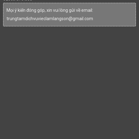
Mọi ý kiến đóng góp, xin vui lòng gửi về email:
trungtamdichvuvieclamlangson@gmail.com