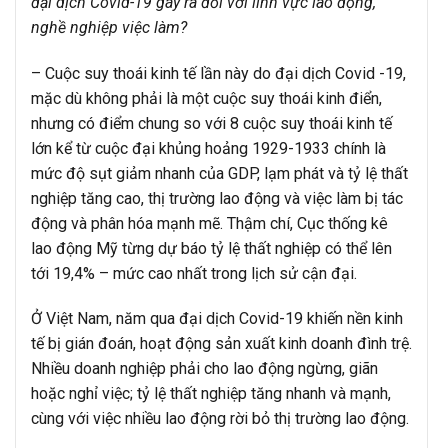
đại dịch Covid-19 gây ra đối với lĩnh vực lao động,
nghề nghiệp việc làm?
– Cuộc suy thoái kinh tế lần này do đại dịch Covid -19,
mặc dù không phải là một cuộc suy thoái kinh điển,
nhưng có điểm chung so với 8 cuộc suy thoái kinh tế
lớn kể từ cuộc đại khủng hoảng 1929-1933 chính là
mức độ sụt giảm nhanh của GDP, lạm phát và tỷ lệ thất
nghiệp tăng cao, thị trường lao động và việc làm bị tác
động và phân hóa mạnh mẽ. Thậm chí, Cục thống kê
lao động Mỹ từng dự báo tỷ lệ thất nghiệp có thể lên
tới 19,4% – mức cao nhất trong lịch sử cận đại.
Ở Việt Nam, năm qua đại dịch Covid-19 khiến nền kinh
tế bị gián đoán, hoạt động sản xuất kinh doanh đình trệ.
Nhiều doanh nghiệp phải cho lao động ngừng, giãn
hoặc nghỉ việc; tỷ lệ thất nghiệp tăng nhanh và mạnh,
cùng với việc nhiều lao động rời bỏ thị trường lao động.