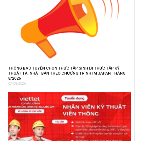
THÔNG BÁO TUYỂN CHỌN THỰC TẬP SINH ĐI THỰC TẬP KỸ
THUẬT TẠI NHẬT BẢN THEO CHƯƠNG TRÌNH IM JAPAN THÁNG
8/2026
07/08/2026