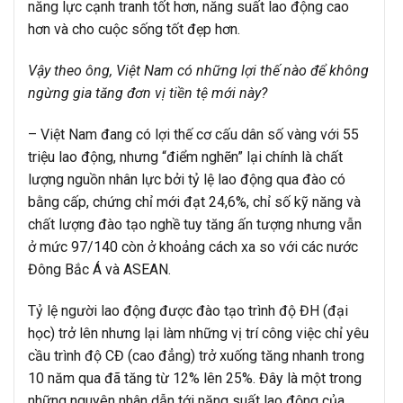
năng lực cạnh tranh tốt hơn, năng suất lao động cao
hơn và cho cuộc sống tốt đẹp hơn.
Vậy theo ông, Việt Nam có những lợi thế nào để không
ngừng gia tăng đơn vị tiền tệ mới này?
– Việt Nam đang có lợi thế cơ cấu dân số vàng với 55
triệu lao động, nhưng “điểm nghẽn” lại chính là chất
lượng nguồn nhân lực bởi tỷ lệ lao động qua đào có
bằng cấp, chứng chỉ mới đạt 24,6%, chỉ số kỹ năng và
chất lượng đào tạo nghề tuy tăng ấn tượng nhưng vẫn
ở mức 97/140 còn ở khoảng cách xa so với các nước
Đông Bắc Á và ASEAN.
Tỷ lệ người lao động được đào tạo trình độ ĐH (đại
học) trở lên nhưng lại làm những vị trí công việc chỉ yêu
cầu trình độ CĐ (cao đẳng) trở xuống tăng nhanh trong
10 năm qua đã tăng từ 12% lên 25%. Đây là một trong
những nguyên nhân dẫn tới năng suất lao động của