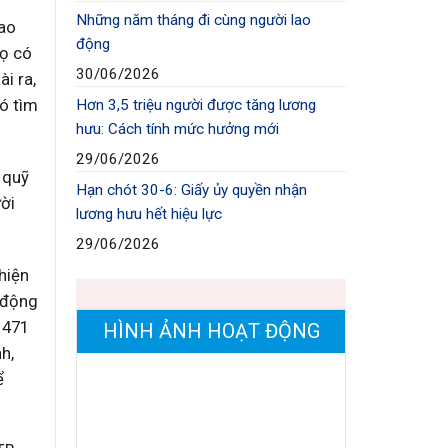
Những năm tháng đi cùng người lao
lao
động
họ có
30/06/2026
i ra,
ó tìm
Hơn 3,5 triệu người được tăng lương
hưu: Cách tính mức hưởng mới
29/06/2026
 quỹ
Hạn chót 30-6: Giấy ủy quyền nhận
ười
lương hưu hết hiệu lực
29/06/2026
hiện
 động
 471
HÌNH ẢNH HOẠT ĐỘNG
h,
ể