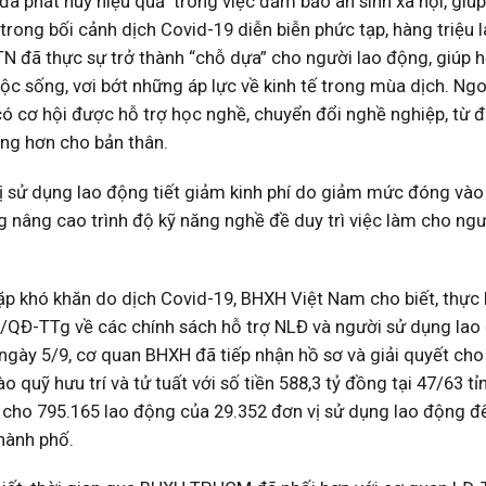
đã phát huy hiệu quả trong việc đảm bảo an sinh xã hội, giúp
trong bối cảnh dịch Covid-19 diễn biễn phức tạp, hàng triệu 
TN đã thực sự trở thành “chỗ dựa” cho người lao động, giúp 
ộc sống, vơi bớt những áp lực về kinh tế trong mùa dịch. Ngoà
ó cơ hội được hỗ trợ học nghề, chuyển đổi nghề nghiệp, từ đ
ng hơn cho bản thân.
ị sử dụng lao động tiết giảm kinh phí do giảm mức đóng vào
g nâng cao trình độ kỹ năng nghề đề duy trì việc làm cho ng
ặp khó khăn do dịch Covid-19, BHXH Việt Nam cho biết, thực 
/QĐ-TTg về các chính sách hỗ trợ NLĐ và người sử dụng lao
 ngày 5/9, cơ quan BHXH đã tiếp nhận hồ sơ và giải quyết cho
quỹ hưu trí và tử tuất với số tiền 588,3 tỷ đồng tại 47/63 tỉn
 cho 795.165 lao động của 29.352 đơn vị sử dụng lao động đ
thành phố.