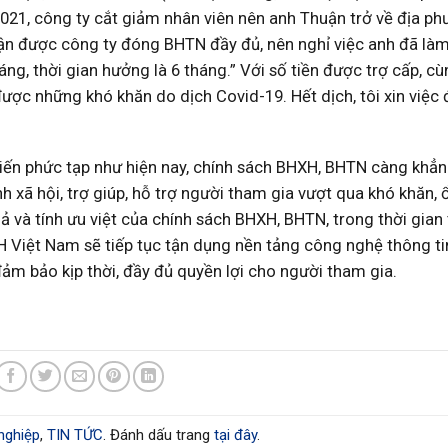
2021, công ty cắt giảm nhân viên nên anh Thuận trở về địa ph
huận được công ty đóng BHTN đầy đủ, nên nghỉ việc anh đã là
áng, thời gian hưởng là 6 tháng.” Với số tiền được trợ cấp, c
được những khó khăn do dịch Covid-19. Hết dịch, tôi xin việc 
biến phức tạp như hiện nay, chính sách BHXH, BHTN càng khẳ
nh xã hội, trợ giúp, hỗ trợ người tham gia vượt qua khó khăn, 
 và tính ưu việt của chính sách BHXH, BHTN, trong thời gian t
XH Việt Nam sẽ tiếp tục tận dụng nền tảng công nghệ thông ti
 đảm bảo kịp thời, đầy đủ quyền lợi cho người tham gia.
nghiệp
,
TIN TỨC
. Đánh dấu trang
tại đây
.