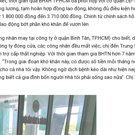
t, thời gian qua BHXH TP.HCM đã phối hợp với cơ quan LĐ-
ng lương, tạm hoãn hợp đồng lao động, không đủ điều kiện 
 1.800.000 đồng đến 3.710.000 đồng. Chính từ chính sách hỗ
lao động bớt phần khó khăn để vươn lên.
g nhân may tại công ty ở quận Bình Tân, TP.HCM) cho biết, 
ông ty đóng cửa, các công nhân đều mất việc, chị đến Trung
 trợ cấp thất nghiệp. Với thời gian tham gia BHTN hơn 7 năm
“Trong giai đoạn khó khăn này, có được số tiền mỗi tháng n
cho cả nhà tôi vậy. Không ngờ dịch bệnh kéo dài như hiện nay
g biết cả gia đình bốn người nhà tôi phải sống sao nữa”. Chị