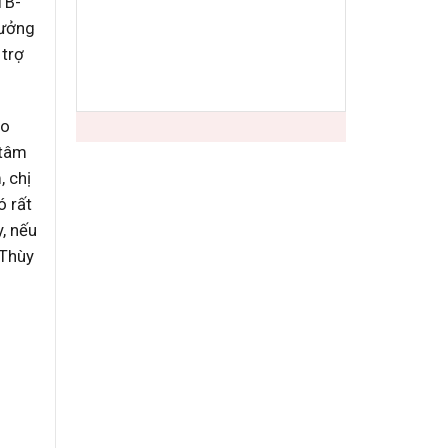
TB-
hưởng
 trợ
do
 tâm
, chị
ó rất
, nếu
 Thùy