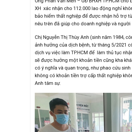
Ông Phan Văn Mến – GĐ BHXH TP.HCM cho biế
XH xác nhận cho 112.000 lao động nghỉ khô
bảo hiểm thất nghiệp để được nhận hỗ trợ từ
nêu trên đã giúp cho doanh nghiệp và người 
Chị Nguyễn Thị Thùy Anh (sinh năm 1984, côn
ảnh hưởng của dịch bệnh, từ tháng 5/2021 c
dịch vụ việc làm TP.HCM để làm thủ tục nhận
sẽ được hưởng một khoản tiền cũng kha khá. 
có ý nghĩa và quan trọng, như phao cứu sinh 
không có khoản tiền trợ cấp thất nghiệp khôn
Anh tâm sự.