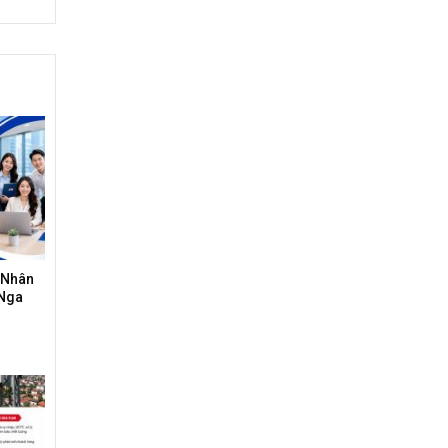
 Nhân
 Nga