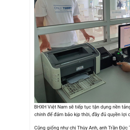
BHXH Việt Nam sẽ tiếp tục tận dụng nền tảng 
chính để đảm bảo kịp thời, đầy đủ quyền lợi
Cũng giống như chị Thùy Anh, anh Trần Đức T