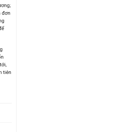
ương;
m đơn
ùng
để
ng
ổn
ới,
n tiên