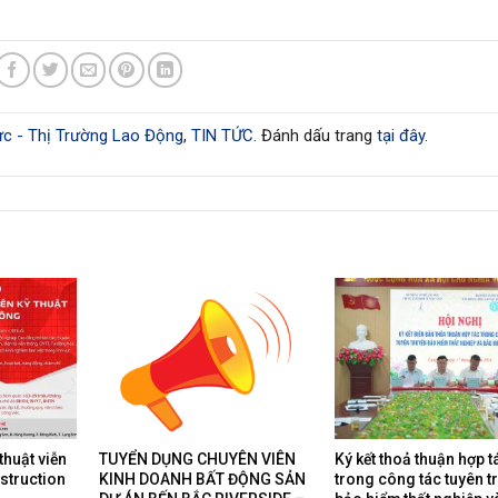
c - Thị Trường Lao Động
,
TIN TỨC
. Đánh dấu trang
tại đây
.
thuật viễn
TUYỂN DỤNG CHUYÊN VIÊN
Ký kết thoả thuận hợp t
nstruction
KINH DOANH BẤT ĐỘNG SẢN
trong công tác tuyên t