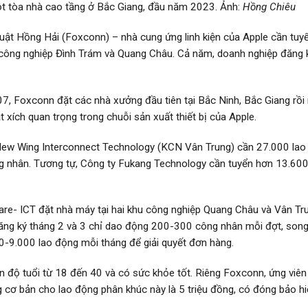
ột tòa nhà cao tầng ở Bắc Giang, đầu năm 2023. Ảnh:
Hồng Chiêu
ật Hồng Hải (Foxconn) – nhà cung ứng linh kiện của Apple cần tuy
 công nghiệp Đình Trám và Quang Châu. Cả năm, doanh nghiệp đăng 
07, Foxconn đặt các nhà xưởng đầu tiên tại Bắc Ninh, Bắc Giang rồ
 xích quan trọng trong chuỗi sản xuất thiết bị của Apple.
 New Wing Interconnect Technology (KCN Vân Trung) cần 27.000 lao
ng nhân. Tương tự, Công ty Fukang Technology cần tuyển hơn 13.60
re- ICT đặt nhà máy tại hai khu công nghiệp Quang Châu và Vân Tr
đăng ký tháng 2 và 3 chỉ dao động 200-300 công nhân mỗi đợt, son
0-9.000 lao động mỗi tháng để giải quyết đơn hàng.
n độ tuổi từ 18 đến 40 và có sức khỏe tốt. Riêng Foxconn, ứng viên
g cơ bản cho lao động phân khúc này là 5 triệu đồng, có đóng bảo h