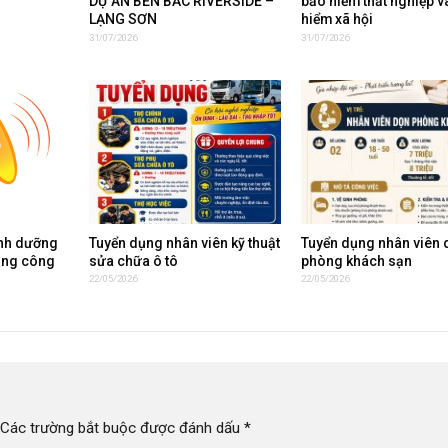
DỰ ÁN BẾN BẮC RIVERSIDE –
bảo hiểm thất nghiệp v
LẠNG SƠN
hiểm xã hội
31/07/2026
31/07/2026
inh dưỡng
Tuyển dụng nhân viên kỹ thuật
Tuyển dụng nhân viên 
ụng công
sửa chữa ô tô
phòng khách sạn
22/05/2026
22/05/2026
Các trường bắt buộc được đánh dấu
*