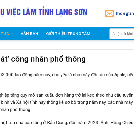
thongti
N TỨC
VĂN BẢN
GIỚI THIỆU TRUNG TÂM
khát’ công nhân phổ thông
3.000 lao động năm nay, chủ yếu là nhà máy đối tác của Apple, riê
iệp tăng quy mô sản xuất, đơn hàng trở lại kéo theo nhu cầu tuyển
binh và Xã hội tỉnh này thống kê sơ bộ trong năm nay, các nhà máy
nhân phổ thông.