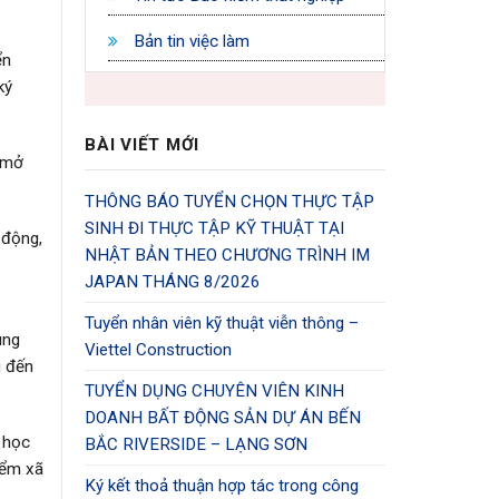
Bản tin việc làm
ển
ký
BÀI VIẾT MỚI
i mở
THÔNG BÁO TUYỂN CHỌN THỰC TẬP
SINH ĐI THỰC TẬP KỸ THUẬT TẠI
 động,
NHẬT BẢN THEO CHƯƠNG TRÌNH IM
0
JAPAN THÁNG 8/2026
Tuyển nhân viên kỹ thuật viễn thông –
ung
Viettel Construction
g đến
TUYỂN DỤNG CHUYÊN VIÊN KINH
DOANH BẤT ĐỘNG SẢN DỰ ÁN BẾN
 học
BẮC RIVERSIDE – LẠNG SƠN
iểm xã
Ký kết thoả thuận hợp tác trong công