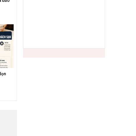
à bảo
dọn