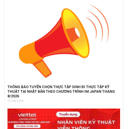
THÔNG BÁO TUYỂN CHỌN THỰC TẬP SINH ĐI THỰC TẬP KỸ
THUẬT TẠI NHẬT BẢN THEO CHƯƠNG TRÌNH IM JAPAN THÁNG
8/2026
07/08/2026