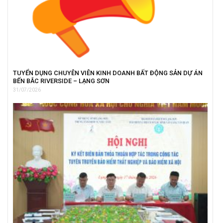
TUYỂN DỤNG CHUYÊN VIÊN KINH DOANH BẤT ĐỘNG SẢN DỰ ÁN
BẾN BẮC RIVERSIDE – LẠNG SƠN
31/07/2026