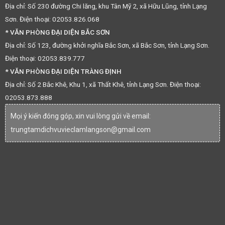
Địa chỉ: Số 230 đường Chi lăng, khu Tân Mỹ 2, xã Hữu Lũng, tỉnh Lạng
Sơn. Điện thoại: 02053.826.068
* VĂN PHÒNG ĐẠI DIỆN BẮC SƠN
Địa chỉ: Số 123, đường khởi nghĩa Bắc Sơn, xã Bắc Sơn, tỉnh Lạng Sơn.
Điện thoại: 02053.839.777
* VĂN PHÒNG ĐẠI DIỆN TRÀNG ĐỊNH
Địa chỉ: Số 2 Bắc Khê, Khu 1, xã Thất Khê, tỉnh Lạng Sơn. Điện thoại:
02053.873.888
Mọi ý kiến đóng góp, xin vui lòng gửi về email:
trungtamdichvuvieclamlangson@gmail.com