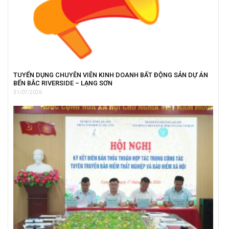
TUYỂN DỤNG CHUYÊN VIÊN KINH DOANH BẤT ĐỘNG SẢN DỰ ÁN
BẾN BẮC RIVERSIDE – LẠNG SƠN
31/07/2026