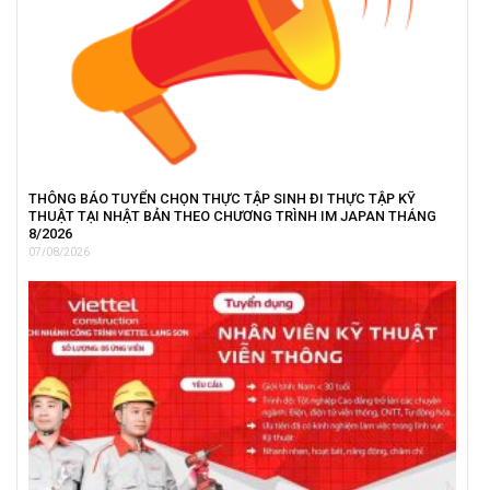
THÔNG BÁO TUYỂN CHỌN THỰC TẬP SINH ĐI THỰC TẬP KỸ
THUẬT TẠI NHẬT BẢN THEO CHƯƠNG TRÌNH IM JAPAN THÁNG
8/2026
07/08/2026