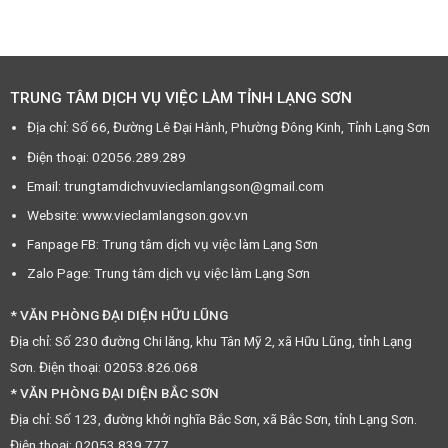
TRUNG TÂM DỊCH VỤ VIỆC LÀM TỈNH LẠNG SƠN
Địa chỉ: Số 66, Đường Lê Đại Hành, Phường Đông Kinh, Tỉnh Lạng Sơn
Điện thoại: 02056.289.289
Email: trungtamdichvuvieclamlangson@gmail.com
Website: www.vieclamlangson.gov.vn
Fanpage FB: Trung tâm dịch vụ việc làm Lạng Sơn
Zalo Page: Trung tâm dịch vụ việc làm Lạng Sơn
* VĂN PHÒNG ĐẠI DIỆN HỮU LŨNG
Địa chỉ: Số 230 đường Chi lăng, khu Tân Mỹ 2, xã Hữu Lũng, tỉnh Lạng
Sơn. Điện thoại: 02053.826.068
* VĂN PHÒNG ĐẠI DIỆN BẮC SƠN
Địa chỉ: Số 123, đường khởi nghĩa Bắc Sơn, xã Bắc Sơn, tỉnh Lạng Sơn.
Điện thoại: 02053.839.777