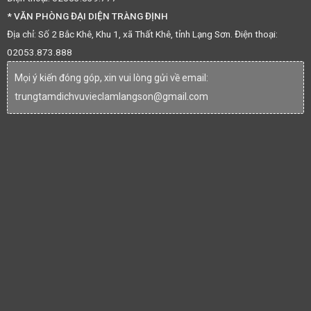
* VĂN PHÒNG ĐẠI DIỆN TRÀNG ĐỊNH
Địa chỉ: Số 2 Bắc Khê, Khu 1, xã Thất Khê, tỉnh Lạng Sơn. Điện thoại:
02053.873.888
Mọi ý kiến đóng góp, xin vui lòng gửi về email:
trungtamdichvuvieclamlangson@gmail.com