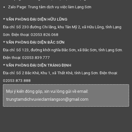
Zalo Page: Trung tâm dịch vụ việc làm Lạng Sơn
* VĂN PHÒNG ĐẠI DIỆN HỮU LŨNG
Địa chỉ: Số 230 đường Chi lăng, khu Tân Mỹ 2, xã Hữu Lũng, tỉnh Lạng
Sơn. Điện thoại: 02053.826.068
* VĂN PHÒNG ĐẠI DIỆN BẮC SƠN
Địa chỉ: Số 123, đường khởi nghĩa Bắc Sơn, xã Bắc Sơn, tỉnh Lạng Sơn.
Điện thoại: 02053.839.777
* VĂN PHÒNG ĐẠI DIỆN TRÀNG ĐỊNH
Địa chỉ: Số 2 Bắc Khê, Khu 1, xã Thất Khê, tỉnh Lạng Sơn. Điện thoại:
02053.873.888
Mọi ý kiến đóng góp, xin vui lòng gửi về email:
trungtamdichvuvieclamlangson@gmail.com