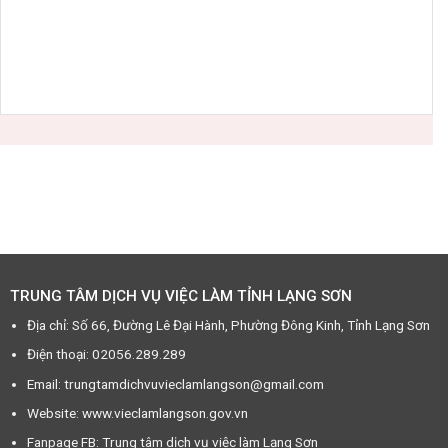
TRUNG TÂM DỊCH VỤ VIỆC LÀM TỈNH LẠNG SƠN
Địa chỉ: Số 66, Đường Lê Đại Hành, Phường Đông Kinh, Tỉnh Lạng Sơn
Điện thoại: 02056.289.289
Email: trungtamdichvuvieclamlangson@gmail.com
Website: www.vieclamlangson.gov.vn
Fanpage FB: Trung tâm dịch vụ việc làm Lạng Sơn