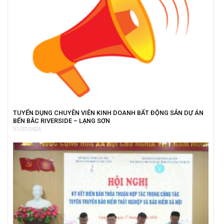
TUYỂN DỤNG CHUYÊN VIÊN KINH DOANH BẤT ĐỘNG SẢN DỰ ÁN
BẾN BẮC RIVERSIDE – LẠNG SƠN
31/07/2026