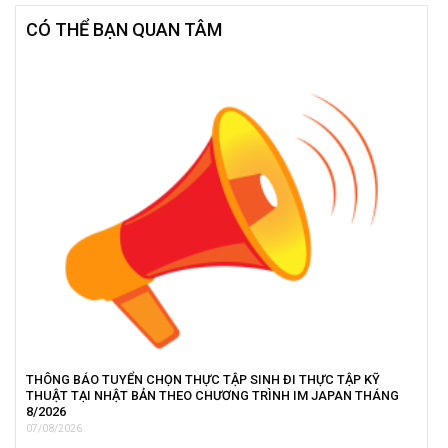
CÓ THỂ BẠN QUAN TÂM
THÔNG BÁO TUYỂN CHỌN THỰC TẬP SINH ĐI THỰC TẬP KỸ
THUẬT TẠI NHẬT BẢN THEO CHƯƠNG TRÌNH IM JAPAN THÁNG
8/2026
07/08/2026