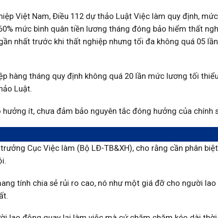
iệp Việt Nam, Điều 112 dự thảo Luật Việc làm quy định, mức
60% mức bình quân tiền lương tháng đóng bảo hiểm thất ngh
ần nhất trước khi thất nghiệp nhưng tối đa không quá 05 lần
ệp hàng tháng quy định không quá 20 lần mức lương tối thiể
hảo Luật.
 hưởng ít, chưa đảm bảo nguyên tắc đóng hưởng của chính 
c trưởng Cục Việc làm (Bộ LĐ-TB&XH), cho rằng cần phân biệ
i.
ang tính chia sẻ rủi ro cao, nó như một giá đỡ cho người la
ất.
i lao động quay lại làm việc mà cứ chăm chăm kéo dài thời