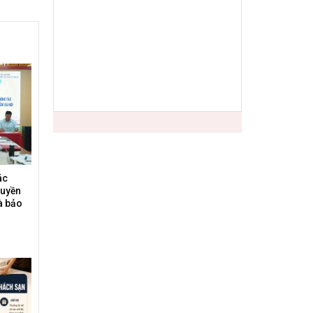
ác
ruyền
à bảo