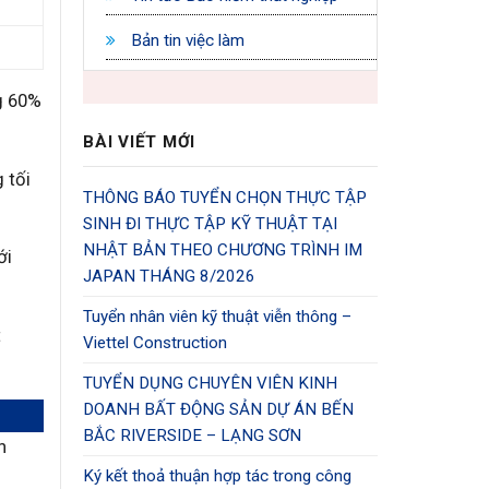
Bản tin việc làm
g 60%
BÀI VIẾT MỚI
 tối
THÔNG BÁO TUYỂN CHỌN THỰC TẬP
SINH ĐI THỰC TẬP KỸ THUẬT TẠI
NHẬT BẢN THEO CHƯƠNG TRÌNH IM
ới
JAPAN THÁNG 8/2026
Tuyển nhân viên kỹ thuật viễn thông –
t
Viettel Construction
TUYỂN DỤNG CHUYÊN VIÊN KINH
DOANH BẤT ĐỘNG SẢN DỰ ÁN BẾN
BẮC RIVERSIDE – LẠNG SƠN
n
Ký kết thoả thuận hợp tác trong công