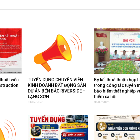
thuật viễn
TUYỂN DỤNG CHUYÊN VIÊN
Ký kết thoả thuận hợp t
nstruction
KINH DOANH BẤT ĐỘNG SẢN
trong công tác tuyên t
DỰ ÁN BẾN BẮC RIVERSIDE –
bảo hiểm thất nghiệp v
LẠNG SƠN
hiểm xã hội
31/07/2026
31/07/2026