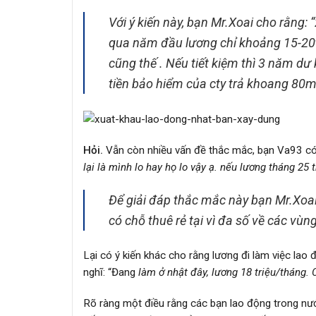
Với ý kiến này, bạn Mr.Xoai cho rằng: “
qua năm đầu lương chỉ khoảng 15-20t
cũng thế . Nếu tiết kiệm thì 3 năm d
tiền bảo hiểm của cty trả khoang 80m
Hỏi.
Vẫn còn nhiều vấn đề thắc mắc, bạn Va93 có c
lại là mình lo hay họ lo vậy ạ. nếu lương tháng 25
Để giải đáp thắc mắc này bạn Mr.Xoai t
có chỗ thuê rẻ tại vì đa số về các vù
Lại có ý kiến khác cho rằng lương đi làm việc lao
nghĩ: “Đang
làm ở nhật đây, lương 18 triệu/tháng.
Rõ ràng một điều rằng các bạn lao động trong nư