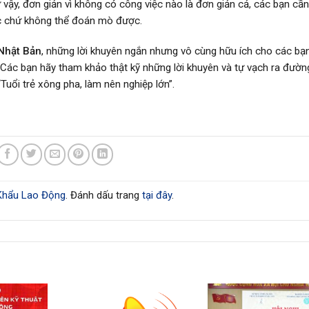
vậy, đơn giản vì không có công việc nào là đơn giản cả, các bạn cần
ức chứ không thể đoán mò được.
 Nhật Bản
, những lời khuyên ngắn nhưng vô cùng hữu ích cho các bạn
Các bạn hãy tham khảo thật kỹ những lời khuyên và tự vạch ra đườn
Tuổi trẻ xông pha, làm nên nghiệp lớn”.
Khẩu Lao Động
. Đánh dấu trang
tại đây
.