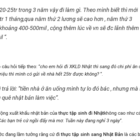
20-25tr trong 3 năm vậy đi làm gì. Theo mình biết thì mới
r 1 tháng,qua năm thứ 2 lương sẽ cao hơn , năm thứ 3
ư khoảng 400-500mil , cộng thêm lúc về vn sẽ đc lãnh thêm
il
“.
âu hỏi tiếp theo: “
cho em hỏi đi XKLD Nhật thì sang đó chi phí ăn 
 triệu thì mình có gửi về nhà hết 25tr được không?
“.
rả lời: “
tiền nhà ở ăn uống mình tự lo đó bác , nhưng mà
ng quê nhật bản làm việc
“.
 động xuất khẩu nhật bản của
thực tập sinh đi Nhật
không cao như c
 Các bạn trẻ cứ ngồi đấy mà mơ. Tuần này đang nghỉ 3 ngày
“.
ớc đang lầm tưởng rằng cứ đi
thực tập sinh sang Nhật Bản
là các 