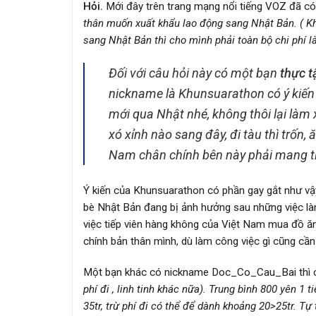
Hỏi.
Mới đây trên trang mạng nổi tiếng VOZ đã c
thân muốn xuất khẩu lao động sang Nhật Bản. ( Kh
sang Nhật Bản thì cho mình phải toàn bộ chi phí là
Đối với câu hỏi này có một bạn
thực t
nickname là Khunsuarathon có ý kiến t
mới qua Nhật nhé, không thôi lại là
xó xỉnh nào sang đây, đi tàu thì trốn
Nam chân chính bên này phải mang ti
Ý kiến của Khunsuarathon có phần gay gắt như vậy
bè Nhật Bản đang bị ảnh hưởng sau những việc làm 
việc tiếp viên hàng không của Việt Nam mua đồ 
chính bản thân mình, dù làm công việc gì cũng cần
Một bạn khác có nickname Doc_Co_Cau_Bai thì ch
phí đi , linh tinh khác nữa). Trung bình 800 yên 
35tr, trừ phí đi có thể để dành khoảng 20>25tr. Tự 