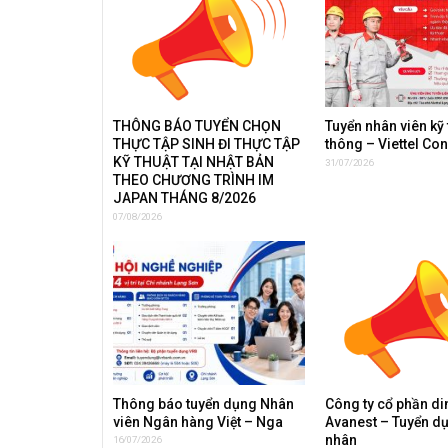
THÔNG BÁO TUYỂN CHỌN
Tuyển nhân viên kỹ 
THỰC TẬP SINH ĐI THỰC TẬP
thông – Viettel Co
KỸ THUẬT TẠI NHẬT BẢN
31/07/2026
THEO CHƯƠNG TRÌNH IM
JAPAN THÁNG 8/2026
07/08/2026
Thông báo tuyển dụng Nhân
Công ty cổ phần d
viên Ngân hàng Việt – Nga
Avanest – Tuyển d
nhân
16/07/2026