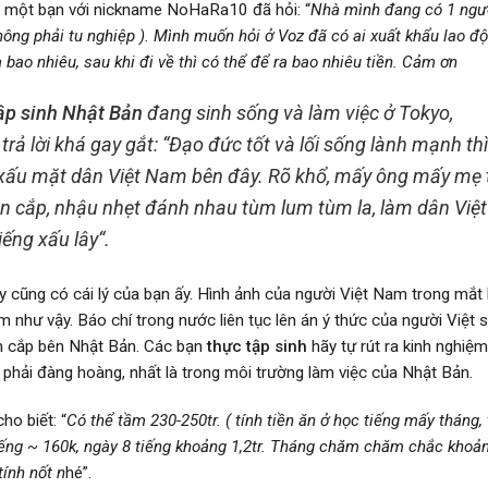
ó một bạn với nickname NoHaRa10 đã hỏi: “
Nhà mình đang có 1 ngư
ông phải tu nghiệp ). Mình muốn hỏi ở Voz đã có ai xuất khẩu lao đ
 bao nhiêu, sau khi đi về thì có thể để ra bao nhiêu tiền. Cảm ơn
ập sinh Nhật Bản
đang sinh sống và làm việc ở Tokyo,
rả lời khá gay gắt: “
Đạo đức tốt và lối sống lành mạnh th
m xấu mặt dân Việt Nam bên đây. Rõ khổ, mấy ông mấy mẹ 
, ăn cắp, nhậu nhẹt đánh nhau tùm lum tùm la, làm dân Việt
ếng xấu lây
“.
 cũng có cái lý của bạn ấy. Hình ảnh của người Việt Nam trong mắt
như vậy. Báo chí trong nước liên tục lên án ý thức của người Việt 
ăn cắp bên Nhật Bản. Các bạn
thực tập sinh
hãy tự rút ra kinh nghiệ
 phải đàng hoàng, nhất là trong môi trường làm việc của Nhật Bản.
o biết: “
Có thể tầm 230-250tr. ( tính tiền ăn ở học tiếng mấy tháng, 
1 tiếng ~ 160k, ngày 8 tiếng khoảng 1,2tr. Tháng chăm chăm chắc khoả
tính nốt n
hé”.