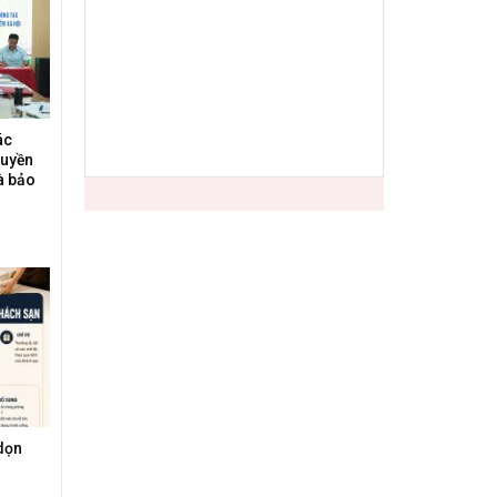
ác
ruyền
à bảo
dọn