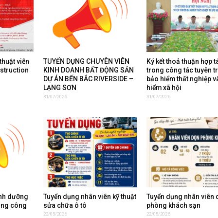
thuật viễn
TUYỂN DỤNG CHUYÊN VIÊN
Ký kết thoả thuận hợp t
nstruction
KINH DOANH BẤT ĐỘNG SẢN
trong công tác tuyên t
DỰ ÁN BẾN BẮC RIVERSIDE –
bảo hiểm thất nghiệp v
LẠNG SƠN
hiểm xã hội
31/07/2026
31/07/2026
inh dưỡng
Tuyển dụng nhân viên kỹ thuật
Tuyển dụng nhân viên 
ụng công
sửa chữa ô tô
phòng khách sạn
22/05/2026
22/05/2026