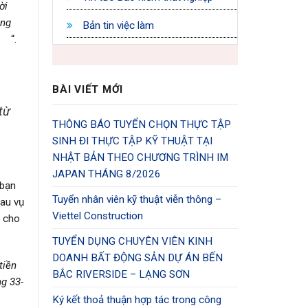
ời
ộng
Bản tin việc làm
“.
BÀI VIẾT MỚI
ì
từ
THÔNG BÁO TUYỂN CHỌN THỰC TẬP
SINH ĐI THỰC TẬP KỸ THUẬT TẠI
NHẬT BẢN THEO CHƯƠNG TRÌNH IM
JAPAN THÁNG 8/2026
 bạn
Tuyển nhân viên kỹ thuật viễn thông –
sau vụ
Viettel Construction
m cho
TUYỂN DỤNG CHUYÊN VIÊN KINH
DOANH BẤT ĐỘNG SẢN DỰ ÁN BẾN
tiền
BẮC RIVERSIDE – LẠNG SƠN
ng 33-
Ký kết thoả thuận hợp tác trong công