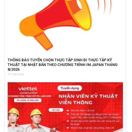
THÔNG BÁO TUYỂN CHỌN THỰC TẬP SINH ĐI THỰC TẬP KỸ
THUẬT TẠI NHẬT BẢN THEO CHƯƠNG TRÌNH IM JAPAN THÁNG
8/2026
07/08/2026