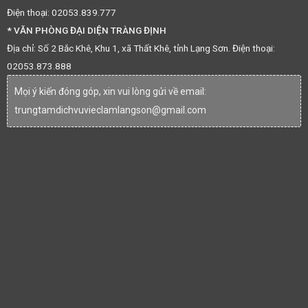
Điện thoại: 02053.839.777
* VĂN PHÒNG ĐẠI DIỆN TRÀNG ĐỊNH
Địa chỉ: Số 2 Bắc Khê, Khu 1, xã Thất Khê, tỉnh Lạng Sơn. Điện thoại:
02053.873.888
Mọi ý kiến đóng góp, xin vui lòng gửi về email:
trungtamdichvuvieclamlangson@gmail.com