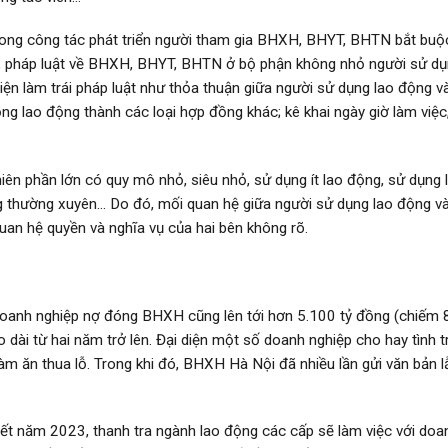
g công tác phát triển người tham gia BHXH, BHYT, BHTN bắt buộ
ng, pháp luật về BHXH, BHYT, BHTN ở bộ phận không nhỏ người sử dụ
ện làm trái pháp luật như thỏa thuận giữa người sử dụng lao động v
ng lao động thành các loại hợp đồng khác; kê khai ngày giờ làm việ
hiên phần lớn có quy mô nhỏ, siêu nhỏ, sử dụng ít lao động, sử dụng 
ng thường xuyên… Do đó, mối quan hệ giữa người sử dụng lao động v
uan hệ quyền và nghĩa vụ của hai bên không rõ.
doanh nghiệp nợ đóng BHXH cũng lên tới hơn 5.100 tỷ đồng (chiếm 
 dài từ hai năm trở lên. Đại diện một số doanh nghiệp cho hay tình t
m ăn thua lỗ. Trong khi đó, BHXH Hà Nội đã nhiều lần gửi văn bản l
ết năm 2023, thanh tra ngành lao động các cấp sẽ làm việc với doa