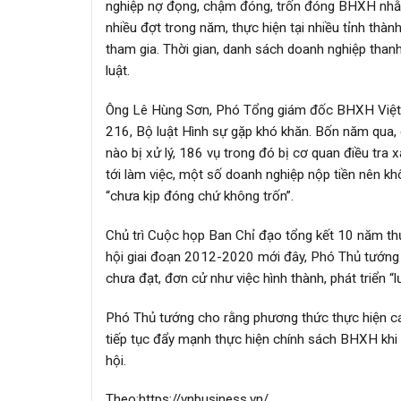
nghiệp nợ đọng, chậm đóng, trốn đóng BHXH nhằm 
nhiều đợt trong năm, thực hiện tại nhiều tỉnh th
tham gia. Thời gian, danh sách doanh nghiệp thanh
luật.
Ông Lê Hùng Sơn, Phó Tổng giám đốc BHXH Việt N
216, Bộ luật Hình sự gặp khó khăn. Bốn năm qua
nào bị xử lý, 186 vụ trong đó bị cơ quan điều tra 
tới làm việc, một số doanh nghiệp nộp tiền nên kh
“chưa kịp đóng chứ không trốn”.
Chủ trì Cuộc họp Ban Chỉ đạo tổng kết 10 năm th
hội giai đoạn 2012-2020 mới đây, Phó Thủ tướng
chưa đạt, đơn cử như việc hình thành, phát triển “lư
Phó Thủ tướng cho rằng phương thức thực hiện các
tiếp tục đẩy mạnh thực hiện chính sách BHXH khi 
hội.
Theo:https://vnbusiness.vn/