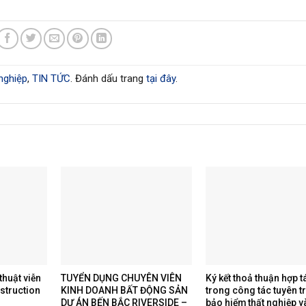
nghiệp
,
TIN TỨC
. Đánh dấu trang
tại đây
.
thuật viễn
TUYỂN DỤNG CHUYÊN VIÊN
Ký kết thoả thuận hợp t
nstruction
KINH DOANH BẤT ĐỘNG SẢN
trong công tác tuyên t
DỰ ÁN BẾN BẮC RIVERSIDE –
bảo hiểm thất nghiệp v