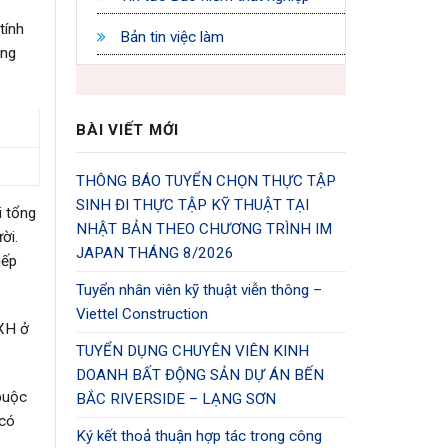
tính
Bản tin việc làm
ùng
BÀI VIẾT MỚI
THÔNG BÁO TUYỂN CHỌN THỰC TẬP
SINH ĐI THỰC TẬP KỸ THUẬT TẠI
i tổng
NHẬT BẢN THEO CHƯƠNG TRÌNH IM
ời.
JAPAN THÁNG 8/2026
iếp
Tuyển nhân viên kỹ thuật viễn thông –
Viettel Construction
HXH ở
TUYỂN DỤNG CHUYÊN VIÊN KINH
DOANH BẤT ĐỘNG SẢN DỰ ÁN BẾN
buộc
BẮC RIVERSIDE – LẠNG SƠN
 có
Ký kết thoả thuận hợp tác trong công