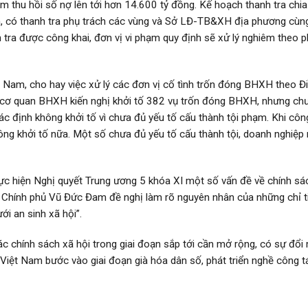
thu hồi số nợ lên tới hơn 14.600 tỷ đồng. Kế hoạch thanh tra chia
ành, có thanh tra phụ trách các vùng và Sở LĐ-TB&XH địa phương cùn
 tra được công khai, đơn vị vi phạm quy định sẽ xử lý nghiêm theo 
am, cho hay việc xử lý các đơn vị cố tình trốn đóng BHXH theo Đ
, cơ quan BHXH kiến nghị khởi tố 382 vụ trốn đóng BHXH, nhưng ch
xác định không khởi tố vì chưa đủ yếu tố cấu thành tội phạm. Khi côn
ông khởi tố nữa. Một số chưa đủ yếu tố cấu thành tội, doanh nghiệp 
ực hiện Nghị quyết Trung ương 5 khóa XI một số vấn đề về chính sá
 Chính phủ Vũ Đức Đam đề nghị làm rõ nguyên nhân của những chỉ t
ới an sinh xã hội”.
 chính sách xã hội trong giai đoạn sắp tới cần mở rộng, có sự đổi 
Việt Nam bước vào giai đoạn già hóa dân số, phát triển nghề công t