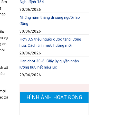
 làm
Nghị định 154
g
30/06/2026
pháp
Những năm tháng đi cùng người lao
động
30/06/2026
iều
ưa vụ
Hơn 3,5 triệu người được tăng lương
g an
hưu: Cách tính mức hưởng mới
nói
29/06/2026
Hạn chót 30-6: Giấy ủy quyền nhận
lương hưu hết hiệu lực
ch xã
iêu
29/06/2026
mới,
HÌNH ẢNH HOẠT ĐỘNG
ác xã