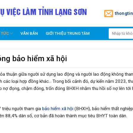
thongti
N TỨC
VĂN BẢN
GIỚI THIỆU TRUNG TÂM
óng bảo hiểm xã hội
thỏa thuận giữa người sử dụng lao động và người lao động không tha
h các loại hợp đồng khác… Trong bối cảnh đó, dự kiến năm 2023, th
ệp nợ đọng, chậm đóng, trốn đóng BHXH nhằm thu hồi số nợ lên tới
 triệu người tham gia
bảo hiểm xã hội
(BHXH), bảo hiểm thất nghiệp
trên 88,4% dân số, cơ bản đã hoàn thành mục tiêu BHYT toàn dân.