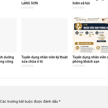
LẠNG SƠN
hiểm xã hội
31/07/2026
31/07/2026
inh dưỡng
Tuyển dụng nhân viên kỹ thuật
Tuyển dụng nhân viên 
ụng công
sửa chữa ô tô
phòng khách sạn
22/05/2026
22/05/2026
Các trường bắt buộc được đánh dấu
*