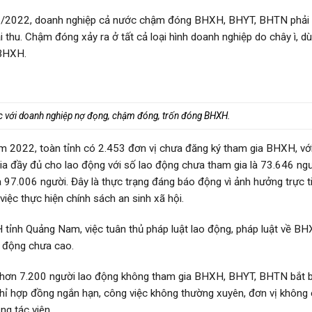
g 9/2022, doanh nghiệp cả nước chậm đóng BHXH, BHYT, BHTN phải 
i thu. Chậm đóng xảy ra ở tất cả loại hình doanh nghiệp do chây ì, d
 BHXH.
ệc với doanh nghiệp nợ đọng, chậm đóng, trốn đóng BHXH.
ăm 2022, toàn tỉnh có 2.453 đơn vị chưa đăng ký tham gia BHXH, vớ
a đầy đủ cho lao động với số lao động chưa tham gia là 73.646 ngư
97.006 người. Đây là thực trạng đáng báo động vì ảnh hưởng trực t
iệc thực hiện chính sách an sinh xã hội.
nh Quảng Nam, việc tuân thủ pháp luật lao động, pháp luật về B
o động chưa cao.
hơn 7.200 người lao động không tham gia BHXH, BHYT, BHTN bắt 
chỉ hợp đồng ngắn hạn, công việc không thường xuyên, đơn vị không
ng tác viên…