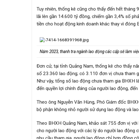
Tuy nhiên, thống kê cũng cho thấy đến hết thán
lãi lên gần 14.600 tỷ đồng, chiếm gần 3,4% số phả
tiền cho hoạt động kinh doanh khác thay vì đóng
Năm 2023, thanh tra ngành lao động các cấp sẽ làm vi
Đơn cử, tại tỉnh Quảng Nam, thống kê cho thấy n
số 23.360 lao động; có 3.110 đơn vị chưa tham gi
Như vậy, tổng số lao động chưa tham gia BHXH là 
đến quyền lợi chính đáng của người lao động, đến v
Theo ông Nguyễn Văn Hùng, Phó Giám đốc BHXH tỉ
bộ phận không nhỏ người sử dụng lao động và la
Theo BHXH Quảng Nam, khảo sát 755 đơn vị với 
cho người lao động với các lý do người lao động 
nhu cầu tham gia, người lao động chỉ hợp đồng cộ