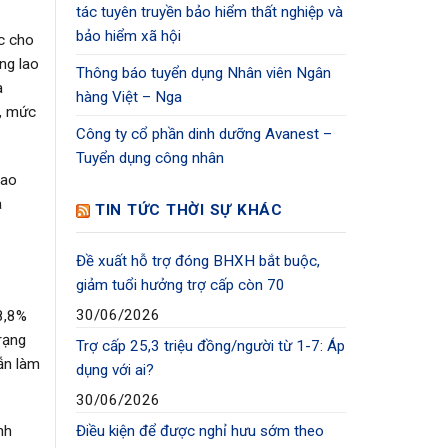
tác tuyên truyền bảo hiểm thất nghiệp và
bảo hiểm xã hội
c cho
ng lao
Thông báo tuyển dụng Nhân viên Ngân
à
hàng Việt – Nga
c, mức
Công ty cổ phần dinh dưỡng Avanest –
Tuyển dụng công nhân
lao
à
TIN TỨC THỜI SỰ KHÁC
Đề xuất hỗ trợ đóng BHXH bắt buộc,
giảm tuổi hưởng trợ cấp còn 70
30/06/2026
8,8%
rạng
Trợ cấp 25,3 triệu đồng/người từ 1-7: Áp
ẫn làm
dụng với ai?
30/06/2026
nh
Điều kiện để được nghỉ hưu sớm theo