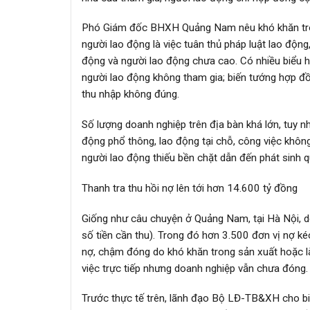
Phó Giám đốc BHXH Quảng Nam nêu khó khăn tron
người lao động là việc tuân thủ pháp luật lao độ
động và người lao động chưa cao. Có nhiều biểu hi
người lao động không tham gia; biến tướng hợp đồ
thu nhập không đúng.
Số lượng doanh nghiệp trên địa bàn khá lớn, tuy n
động phổ thông, lao động tại chỗ, công việc khô
người lao động thiếu bền chặt dẫn đến phát sinh q
Thanh tra thu hồi nợ lên tới hơn 14.600 tỷ đồng
Giống như câu chuyện ở Quảng Nam, tại Hà Nội, 
số tiền cần thu). Trong đó hơn 3.500 đơn vị nợ kéo
nợ, chậm đóng do khó khăn trong sản xuất hoặc là
việc trực tiếp nhưng doanh nghiệp vẫn chưa đóng.
Trước thực tế trên, lãnh đạo Bộ LĐ-TB&XH cho bi