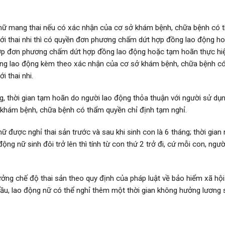
nữ mang thai nếu có xác nhận của cơ sở khám bệnh, chữa bệnh có 
 tới thai nhi thì có quyền đơn phương chấm dứt hợp đồng lao động h
hợp đơn phương chấm dứt hợp đồng lao động hoặc tạm hoãn thực hi
dụng lao động kèm theo xác nhận của cơ sở khám bệnh, chữa bệnh c
i thai nhi.
 thời gian tạm hoãn do người lao động thỏa thuận với người sử dụn
ở khám bệnh, chữa bệnh có thẩm quyền chỉ định tạm nghỉ.
được nghỉ thai sản trước và sau khi sinh con là 6 tháng; thời gian 
ộng nữ sinh đôi trở lên thì tính từ con thứ 2 trở đi, cứ mỗi con, ngư
ưởng chế độ thai sản theo quy định của pháp luật về bảo hiểm xã hội
 cầu, lao động nữ có thể nghỉ thêm một thời gian không hưởng lương 