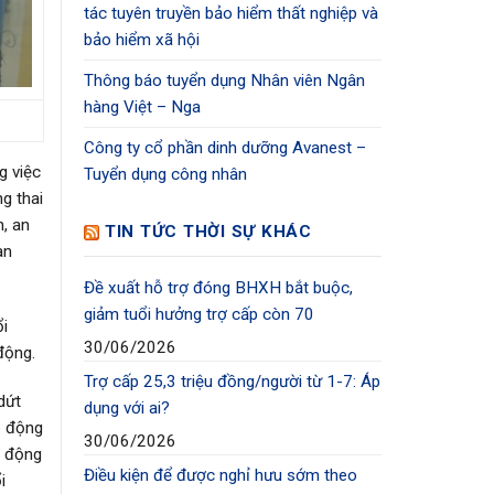
tác tuyên truyền bảo hiểm thất nghiệp và
bảo hiểm xã hội
Thông báo tuyển dụng Nhân viên Ngân
hàng Việt – Nga
Công ty cổ phần dinh dưỡng Avanest –
g việc
Tuyển dụng công nhân
g thai
, an
TIN TỨC THỜI SỰ KHÁC
an
Đề xuất hỗ trợ đóng BHXH bắt buộc,
giảm tuổi hưởng trợ cấp còn 70
ổi
30/06/2026
động.
Trợ cấp 25,3 triệu đồng/người từ 1-7: Áp
dứt
dụng với ai?
o động
30/06/2026
o động
Điều kiện để được nghỉ hưu sớm theo
i