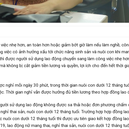
việc nhẹ hơn, an toàn hơn hoặc giảm bớt giờ làm nếu làm nghề, côn
g việc có ảnh hưởng xấu tới chức năng sinh sản và nuôi con khi man
 thì được người sử dụng lao động chuyển sang làm công việc nhẹ hơn
à không bị cắt giảm tiền lương và quyền, lợi ích cho đến hết thời gi
ợc nghỉ mỗi ngày 30 phút, trong thời gian nuôi con dưới 12 tháng tu
iệc. Thời gian nghỉ vẫn được hưởng đủ tiền lương theo hợp đồng lao 
người sử dụng lao động không được sa thải hoặc đơn phương chấm 
 nghỉ thai sản, nuôi con dưới 12 tháng tuổi. Trường hợp hợp đồng la
c nuôi con dưới 12 tháng tuổi thì được ưu tiên giao kết hợp đồng la
9, lao động nữ mang thai, nghỉ thai sản, nuôi con dưới 12 tháng tuổ