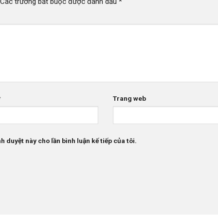
Các trường bắt buộc được đánh dấu
*
*
Trang web
h duyệt này cho lần bình luận kế tiếp của tôi.