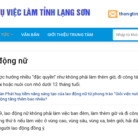
thongti
N TỨC
VĂN BẢN
GIỚI THIỆU TRUNG TÂM
 động nữ
c hưởng nhiều “đặc quyền” như không phải làm thêm giờ, đi công tá
ai hoặc nuôi con nhỏ dưới 12 tháng tuổi.
oàn
Phát huy tiềm năng sáng tạo của lao động nữ từ phong trào “Giỏi việc nư
động tăng thêm bao nhiêu?
, lao động nữ không phải làm việc ban đêm, làm thêm giờ và đi côn
 thứ 6 nếu làm việc ở vùng cao, vùng sâu, vùng xa, biên giới, hải đả
người lao động đồng ý.