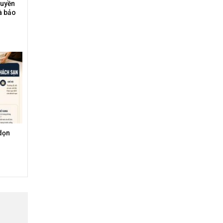
ruyền
à bảo
dọn