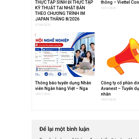
THỰC TẬP SINH ĐI THỰC TẬP
thông – Viettel Co
KỸ THUẬT TẠI NHẬT BẢN
31/07/2026
THEO CHƯƠNG TRÌNH IM
JAPAN THÁNG 8/2026
07/08/2026
Thông báo tuyển dụng Nhân
Công ty cổ phần d
viên Ngân hàng Việt – Nga
Avanest – Tuyển d
nhân
16/07/2026
16/07/2026
Để lại một bình luận