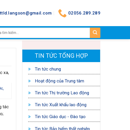
nttld.langson@gmail.com
02056.289.289
TIN TỨC TỔNG HỢP
Tin tức chung
c xa,
Hoạt động của Trung tâm
ớc,
Tin tức Thị trường Lao động
Tin tức Xuất khẩu lao động
g tác
o;
Tin tức Giáo dục - Đào tạo
Tin tức Bảo hiểm thất nghiệp