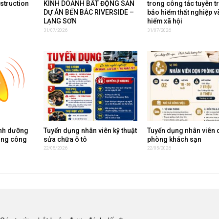
nstruction
KINH DOANH BẤT ĐỘNG SẢN
trong công tác tuyên t
DỰ ÁN BẾN BẮC RIVERSIDE –
bảo hiểm thất nghiệp v
LẠNG SƠN
hiểm xã hội
31/07/2026
31/07/2026
inh dưỡng
Tuyển dụng nhân viên kỹ thuật
Tuyển dụng nhân viên 
ụng công
sửa chữa ô tô
phòng khách sạn
22/05/2026
22/05/2026