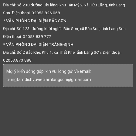
Địa chỉ: Số 230 đường Chi lăng, khu Tân Mỹ 2, xã Hữu Lũng, tỉnh Lạng
Sơn. Điện thoại: 02053.826.068
* VĂN PHÒNG ĐẠI DIỆN BẮC SƠN
Địa chỉ: Số 123, đường khởi nghĩa Bắc Sơn, xã Bắc Sơn, tỉnh Lạng Sơn.
Điện thoại: 02053.839.777
* VĂN PHÒNG ĐẠI DIỆN TRÀNG ĐỊNH
Địa chỉ: Số 2 Bắc Khê, Khu 1, xã Thất Khê, tỉnh Lạng Sơn. Điện thoại:
02053.873.888
Mọi ý kiến đóng góp, xin vui lòng gửi về email:
trungtamdichvuvieclamlangson@gmail.com