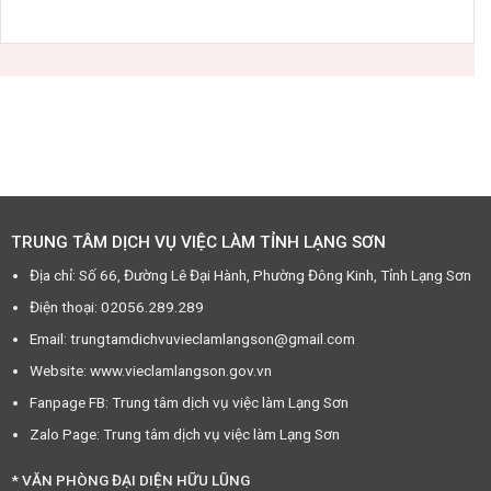
TRUNG TÂM DỊCH VỤ VIỆC LÀM TỈNH LẠNG SƠN
Địa chỉ: Số 66, Đường Lê Đại Hành, Phường Đông Kinh, Tỉnh Lạng Sơn
Điện thoại: 02056.289.289
Email: trungtamdichvuvieclamlangson@gmail.com
Website: www.vieclamlangson.gov.vn
Fanpage FB: Trung tâm dịch vụ việc làm Lạng Sơn
Zalo Page: Trung tâm dịch vụ việc làm Lạng Sơn
* VĂN PHÒNG ĐẠI DIỆN HỮU LŨNG