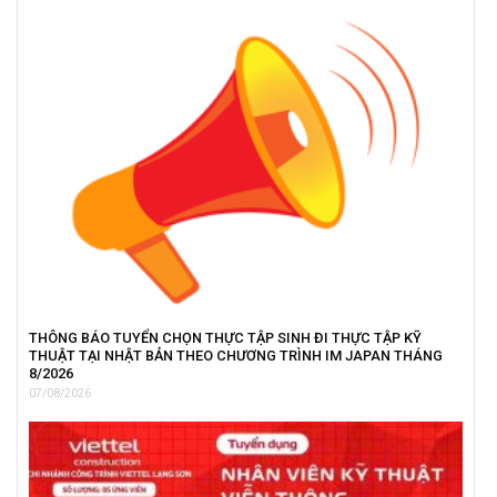
THÔNG BÁO TUYỂN CHỌN THỰC TẬP SINH ĐI THỰC TẬP KỸ
THUẬT TẠI NHẬT BẢN THEO CHƯƠNG TRÌNH IM JAPAN THÁNG
8/2026
07/08/2026