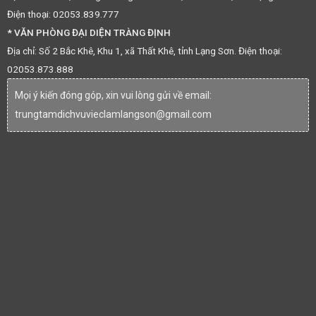
Điện thoại: 02053.839.777
* VĂN PHÒNG ĐẠI DIỆN TRÀNG ĐỊNH
Địa chỉ: Số 2 Bắc Khê, Khu 1, xã Thất Khê, tỉnh Lạng Sơn. Điện thoại:
02053.873.888
Mọi ý kiến đóng góp, xin vui lòng gửi về email:
trungtamdichvuvieclamlangson@gmail.com