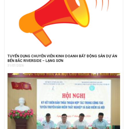
TUYỂN DỤNG CHUYÊN VIÊN KINH DOANH BẤT ĐỘNG SẢN DỰ ÁN
BẾN BẮC RIVERSIDE – LẠNG SƠN
31/07/2026