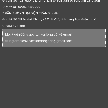
Địa chỉ: Số 123, đường khởi nghĩa Bắc Sơn, xã Bắc Sơn, tỉnh Lạng Sơn.
Điện thoại: 02053.839.777
* VĂN PHÒNG ĐẠI DIỆN TRÀNG ĐỊNH
Địa chỉ: Số 2 Bắc Khê, Khu 1, xã Thất Khê, tỉnh Lạng Sơn. Điện thoại:
02053.873.888
Mọi ý kiến đóng góp, xin vui lòng gửi về email:
trungtamdichvuvieclamlangson@gmail.com