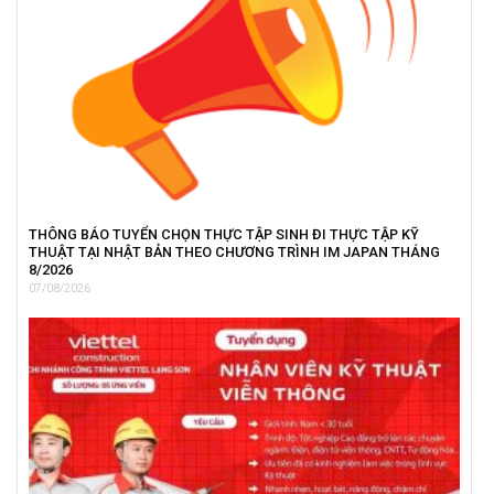
THÔNG BÁO TUYỂN CHỌN THỰC TẬP SINH ĐI THỰC TẬP KỸ
THUẬT TẠI NHẬT BẢN THEO CHƯƠNG TRÌNH IM JAPAN THÁNG
8/2026
07/08/2026