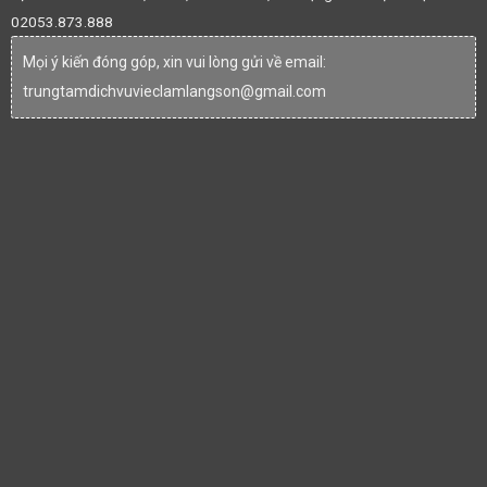
02053.873.888
Mọi ý kiến đóng góp, xin vui lòng gửi về email:
trungtamdichvuvieclamlangson@gmail.com