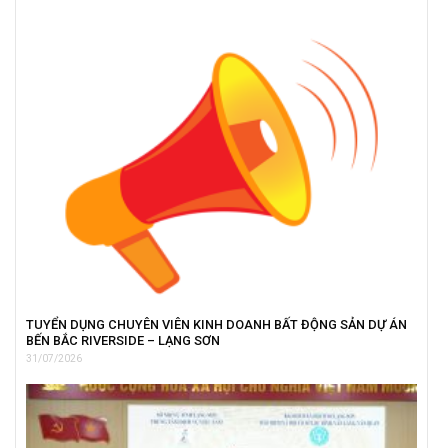
TUYỂN DỤNG CHUYÊN VIÊN KINH DOANH BẤT ĐỘNG SẢN DỰ ÁN
BẾN BẮC RIVERSIDE – LẠNG SƠN
31/07/2026