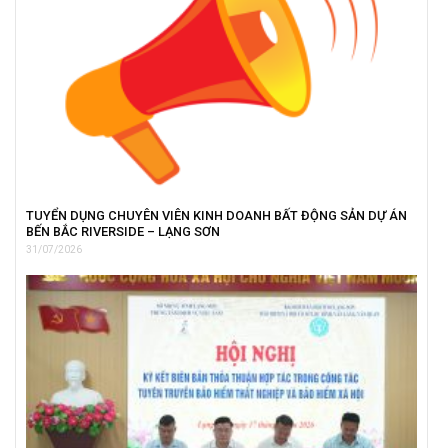
TUYỂN DỤNG CHUYÊN VIÊN KINH DOANH BẤT ĐỘNG SẢN DỰ ÁN
BẾN BẮC RIVERSIDE – LẠNG SƠN
31/07/2026