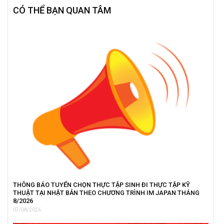
CÓ THỂ BẠN QUAN TÂM
THÔNG BÁO TUYỂN CHỌN THỰC TẬP SINH ĐI THỰC TẬP KỸ
THUẬT TẠI NHẬT BẢN THEO CHƯƠNG TRÌNH IM JAPAN THÁNG
8/2026
07/08/2026