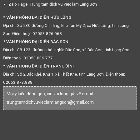
Zalo Page: Trung tâm dịch vụ việc làm Lạng Sơn
* VĂN PHÒNG ĐẠI DIỆN HỮU LŨNG
Địa chỉ: Số 230 đường Chi lăng, khu Tân Mỹ 2, xã Hữu Lũng, tỉnh Lạng
Sơn. Điện thoại: 02053.826.068
* VĂN PHÒNG ĐẠI DIỆN BẮC SƠN
Địa chỉ: Số 123, đường khởi nghĩa Bắc Sơn, xã Bắc Sơn, tỉnh Lạng Sơn.
Điện thoại: 02053.839.777
* VĂN PHÒNG ĐẠI DIỆN TRÀNG ĐỊNH
Địa chỉ: Số 2 Bắc Khê, Khu 1, xã Thất Khê, tỉnh Lạng Sơn. Điện thoại:
02053.873.888
Mọi ý kiến đóng góp, xin vui lòng gửi về email:
trungtamdichvuvieclamlangson@gmail.com