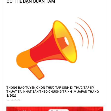
CÓ THỂ BẠN QUAN TÂM
THÔNG BÁO TUYỂN CHỌN THỰC TẬP SINH ĐI THỰC TẬP KỸ
THUẬT TẠI NHẬT BẢN THEO CHƯƠNG TRÌNH IM JAPAN THÁNG
8/2026
07/08/2026