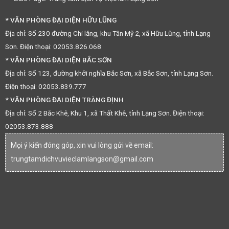
* VĂN PHÒNG ĐẠI DIỆN HỮU LŨNG
Địa chỉ: Số 230 đường Chi lăng, khu Tân Mỹ 2, xã Hữu Lũng, tỉnh Lạng
Sơn. Điện thoại: 02053.826.068
* VĂN PHÒNG ĐẠI DIỆN BẮC SƠN
Địa chỉ: Số 123, đường khởi nghĩa Bắc Sơn, xã Bắc Sơn, tỉnh Lạng Sơn.
Điện thoại: 02053.839.777
* VĂN PHÒNG ĐẠI DIỆN TRÀNG ĐỊNH
Địa chỉ: Số 2 Bắc Khê, Khu 1, xã Thất Khê, tỉnh Lạng Sơn. Điện thoại:
02053.873.888
Mọi ý kiến đóng góp, xin vui lòng gửi về email:
trungtamdichvuvieclamlangson@gmail.com