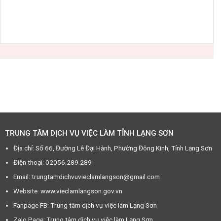
TRUNG TÂM DỊCH VỤ VIỆC LÀM TỈNH LẠNG SƠN
Địa chỉ: Số 66, Đường Lê Đại Hành, Phường Đông Kinh, Tỉnh Lạng Sơn
Điện thoại: 02056.289.289
Email: trungtamdichvuvieclamlangson@gmail.com
Website: www.vieclamlangson.gov.vn
Fanpage FB: Trung tâm dịch vụ việc làm Lạng Sơn
Zalo Page: Trung tâm dịch vụ việc làm Lạng Sơn