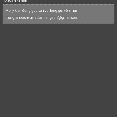
02053.873.888
Mọi ý kiến đóng góp, xin vui lòng gửi về email:
trungtamdichvuvieclamlangson@gmail.com