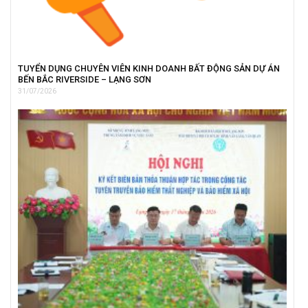
TUYỂN DỤNG CHUYÊN VIÊN KINH DOANH BẤT ĐỘNG SẢN DỰ ÁN
BẾN BẮC RIVERSIDE – LẠNG SƠN
31/07/2026