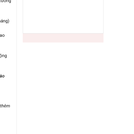
 cường
háng)
lao
động
nào
 thêm