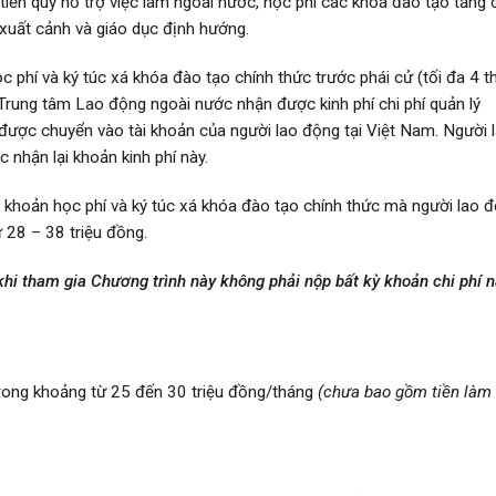
iền quỹ hỗ trợ việc làm ngoài nước, học phí các khoá đào tạo tăng
c xuất cảnh và giáo dục định hướng.
 phí và ký túc xá khóa đào tạo chính thức trước phái cử (tối đa 4 t
Trung tâm Lao động ngoài nước nhận được kinh phí chi phí quản lý
 được chuyển vào tài khoản của người lao động tại Việt Nam. Người 
nhận lại khoản kinh phí này.
 khoản học phí và ký túc xá khóa đào tạo chính thức mà người lao 
ừ 28 – 38 triệu đồng.
khi tham gia Chương trình này không phải nộp bất kỳ khoản chi phí 
ong khoảng từ 25 đến 30 triệu đồng/tháng
(
chưa bao gồm tiền làm