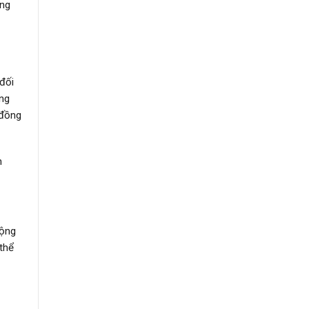
ộng
đối
ơng
 đồng
h
cộng
 thể