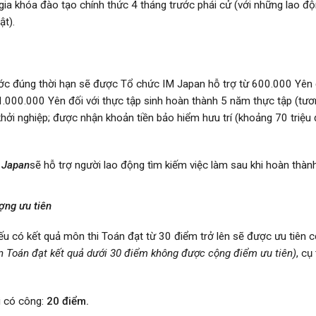
m gia khóa đào tạo chính thức 4 tháng trước phái cử (với những lao đ
ật).
nước đúng thời hạn sẽ được Tổ chức IM Japan hỗ trợ từ 600.000 Yên 
1.000.000 Yên đối với thực tập sinh hoàn thành 5 năm thực tập (tư
hởi nghiệp; được nhận khoản tiền bảo hiểm hưu trí (khoảng 70 triệu
 Japan
sẽ hỗ trợ người lao động tìm kiếm việc làm sau khi hoàn thàn
ượng ưu tiên
u có kết quả môn thi Toán đạt từ 30 điểm trở lên sẽ được ưu tiên 
n Toán đạt kết quả dưới 30 điểm không được cộng điểm ưu tiên)
, cụ
i có công:
20 điểm.