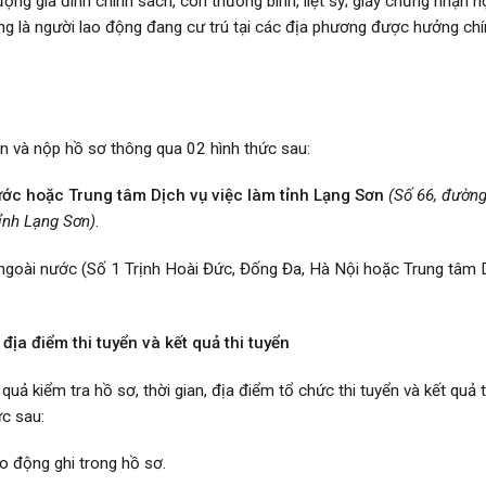
ng gia đình chính sách, con thương binh, liệt sỹ; giấy chứng nhận h
ợng là người lao động đang cư trú tại các địa phương được hưởng ch
n và nộp hồ sơ thông qua 02 hình thức sau:
ớc hoặc Trung tâm Dịch vụ việc làm tỉnh Lạng Sơn
(Số 66, đườn
tỉnh Lạng Sơn)
.
ngoài nước (Số 1 Trịnh Hoài Đức, Đống Đa, Hà Nội hoặc Trung tâm 
địa điểm thi tuyển và kết quả thi tuyển
ả kiểm tra hồ sơ, thời gian, địa điểm tổ chức thi tuyển và kết quả t
c sau:
ao động ghi trong hồ sơ.