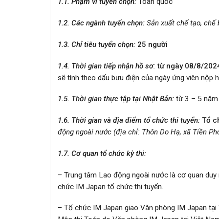
1.1. Phạm vi tuyển chọn:
Toàn quốc
1.2. Các ngành tuyển chọn:
Sản xuất chế tạo
, chế
1.3. Chỉ tiêu tuyển chọn:
25
người
1.4. Thời gian tiếp nhận hồ sơ
:
từ ngày 08
/8/202
sẽ tính theo dấu bưu điện của ngày ứng viên nộp h
1.5. Thời gian thực tập tại Nhật Bản:
từ 3 – 5 năm
1.6. Thời gian
và địa điểm tổ chức thi tuyển:
Tổ
ch
động ngoài nước (địa chỉ: Thôn Do Hạ, xã Tiền Ph
1.7. Cơ quan tổ chức kỳ thi:
– Trung tâm Lao động ngoài nước là cơ quan duy 
chức IM Japan tổ chức thi tuyển.
– Tổ chức IM Japan giao Văn phòng IM Japan tại 