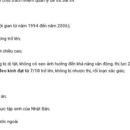
hịu trách nhiệm quản lý đề thi, bài thi.
thời gian từ năm 1994 đến năm 2006);
ng trở lên;
i chiều cao;
bị dị tật; không có sẹo ảnh hưởng đến khả năng vận động; thị lực 
đeo kính đạt từ 7/10
trở lên, không bị nhược thị, rối loạn sắc giác;
 án;
ực tập sinh của Nhật Bản;
ước ngoài.