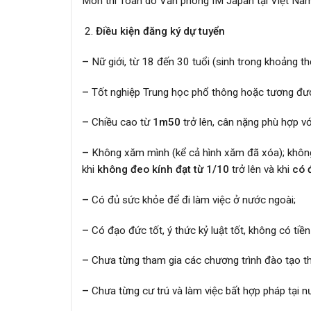
Môn thi Toán do Văn phòng IM Japan tại Việt Nam c
Điều kiện đăng ký dự tuyển
–
Nữ giới, từ 18 đến 30 tuổi (sinh trong khoảng 
–
Tốt nghiệp Trung học phổ thông hoặc tương đươ
–
Chiều cao từ
1m50
trở lên, cân nặng phù hợp vớ
–
Không xăm mình (kể cả hình xăm đã xóa); không 
khi
không đeo kính đạt từ 1/10
trở lên và khi
có
–
Có đủ sức khỏe để đi làm việc ở nước ngoài;
–
Có đạo đức tốt, ý thức kỷ luật tốt, không có tiền
–
Chưa từng tham gia các chương trình đào tạo th
–
Chưa từng cư trú và làm việc bất hợp pháp tại n