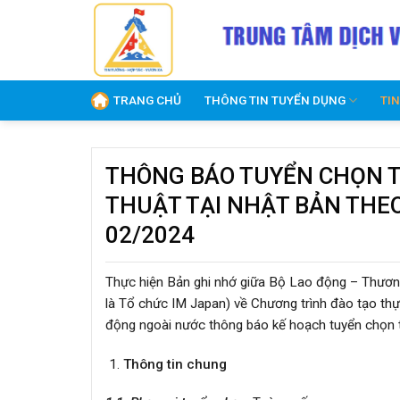
Skip
to
content
TRANG CHỦ
THÔNG TIN TUYỂN DỤNG
TI
THÔNG BÁO TUYỂN CHỌN T
THUẬT TẠI NHẬT BẢN THE
02/2024
Thực hiện Bản ghi nhớ giữa Bộ Lao động – Thương 
là Tổ chức IM Japan) về Chương trình đào tạo thự
động ngoài nước thông báo kế hoạch tuyển chọn t
Thông tin chung