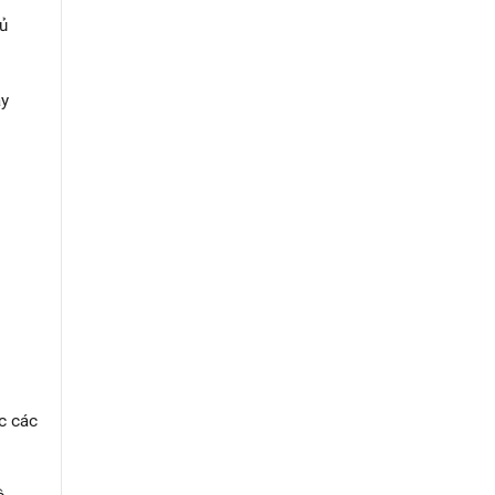
ủ
ày
ực các