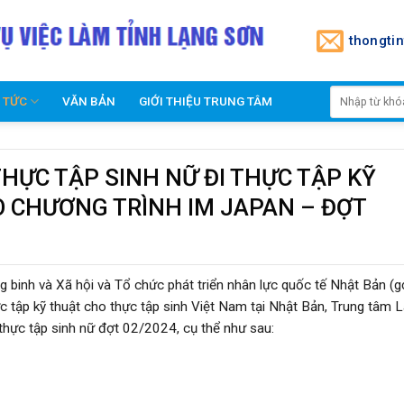
thongti
N TỨC
VĂN BẢN
GIỚI THIỆU TRUNG TÂM
HỰC TẬP SINH NỮ ĐI THỰC TẬP KỸ
O CHƯƠNG TRÌNH IM JAPAN – ĐỢT
binh và Xã hội và Tổ chức phát triển nhân lực quốc tế Nhật Bản (gọ
c tập kỹ thuật cho thực tập sinh Việt Nam tại Nhật Bản, Trung tâm 
hực tập sinh nữ đợt 02/2024, cụ thể như sau: