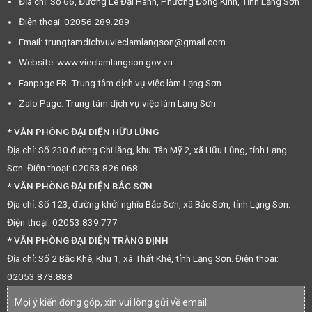
Địa chỉ: Số 66, Đường Lê Đại Hành, Phường Đông Kinh, Tỉnh Lạng Sơn
Điện thoại: 02056.289.289
Email: trungtamdichvuvieclamlangson@gmail.com
Website: www.vieclamlangson.gov.vn
Fanpage FB: Trung tâm dịch vụ việc làm Lạng Sơn
Zalo Page: Trung tâm dịch vụ việc làm Lạng Sơn
* VĂN PHÒNG ĐẠI DIỆN HỮU LŨNG
Địa chỉ: Số 230 đường Chi lăng, khu Tân Mỹ 2, xã Hữu Lũng, tỉnh Lạng
Sơn. Điện thoại: 02053.826.068
* VĂN PHÒNG ĐẠI DIỆN BẮC SƠN
Địa chỉ: Số 123, đường khởi nghĩa Bắc Sơn, xã Bắc Sơn, tỉnh Lạng Sơn.
Điện thoại: 02053.839.777
* VĂN PHÒNG ĐẠI DIỆN TRÀNG ĐỊNH
Địa chỉ: Số 2 Bắc Khê, Khu 1, xã Thất Khê, tỉnh Lạng Sơn. Điện thoại:
02053.873.888
Mọi ý kiến đóng góp, xin vui lòng gửi về email: