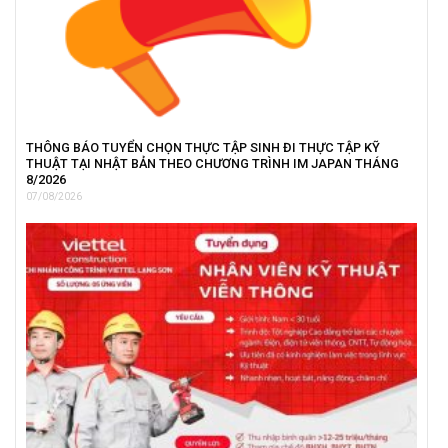
THÔNG BÁO TUYỂN CHỌN THỰC TẬP SINH ĐI THỰC TẬP KỸ
THUẬT TẠI NHẬT BẢN THEO CHƯƠNG TRÌNH IM JAPAN THÁNG
8/2026
07/08/2026