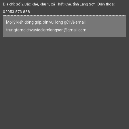
Địa chỉ: Số 2 Bắc Khê, Khu 1, xã Thất Khê, tỉnh Lạng Sơn. Điện thoại:
02053.873.888
Mọi ý kiến đóng góp, xin vui lòng gửi về email:
trungtamdichvuvieclamlangson@gmail.com