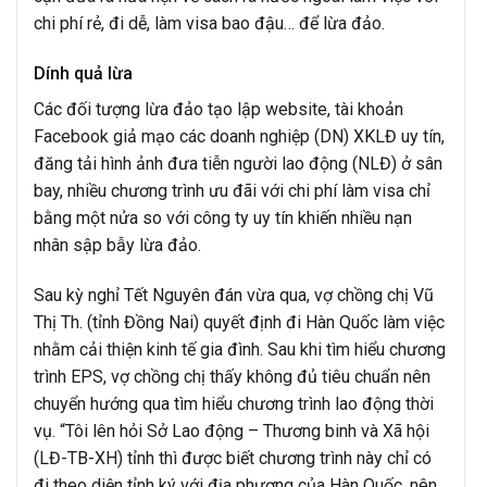
chi phí rẻ, đi dễ, làm visa bao đậu… để lừa đảo.
Dính quả lừa
Các đối tượng lừa đảo tạo lập website, tài khoản
Facebook giả mạo các doanh nghiệp (DN) XKLĐ uy tín,
đăng tải hình ảnh đưa tiễn người lao động (NLĐ) ở sân
bay, nhiều chương trình ưu đãi với chi phí làm visa chỉ
bằng một nửa so với công ty uy tín khiến nhiều nạn
nhân sập bẫy lừa đảo.
Sau kỳ nghỉ Tết Nguyên đán vừa qua, vợ chồng chị Vũ
Thị Th. (tỉnh Đồng Nai) quyết định đi Hàn Quốc làm việc
nhằm cải thiện kinh tế gia đình. Sau khi tìm hiểu chương
trình EPS, vợ chồng chị thấy không đủ tiêu chuẩn nên
chuyển hướng qua tìm hiểu chương trình lao động thời
vụ. “Tôi lên hỏi Sở Lao động – Thương binh và Xã hội
(LĐ-TB-XH) tỉnh thì được biết chương trình này chỉ có
đi theo diện tỉnh ký với địa phương của Hàn Quốc, nên