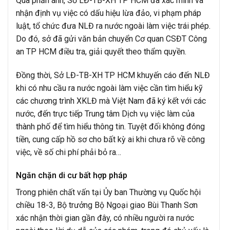
Qua phản ánh, Sở LĐ-TB-XH TP HCM đã xác minh và
nhận định vụ việc có dấu hiệu lừa đảo, vi phạm pháp
luật, tổ chức đưa NLĐ ra nước ngoài làm việc trái phép.
Do đó, sở đã gửi văn bản chuyển Cơ quan CSĐT Công
an TP HCM điều tra, giải quyết theo thẩm quyền.
Đồng thời, Sở LĐ-TB-XH TP HCM khuyến cáo đến NLĐ
khi có nhu cầu ra nước ngoài làm việc cần tìm hiểu kỹ
các chương trình XKLĐ mà Việt Nam đã ký kết với các
nước, đến trực tiếp Trung tâm Dịch vụ việc làm của
thành phố để tìm hiểu thông tin. Tuyệt đối không đóng
tiền, cung cấp hồ sơ cho bất kỳ ai khi chưa rõ về công
việc, về số chi phí phải bỏ ra…
Ngăn chặn di cư bất hợp pháp
Trong phiên chất vấn tại Ủy ban Thường vụ Quốc hội
chiều 18-3, Bộ trưởng Bộ Ngoại giao Bùi Thanh Sơn
xác nhận thời gian gần đây, có nhiều người ra nước