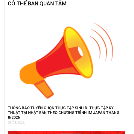
CÓ THỂ BẠN QUAN TÂM
THÔNG BÁO TUYỂN CHỌN THỰC TẬP SINH ĐI THỰC TẬP KỸ
THUẬT TẠI NHẬT BẢN THEO CHƯƠNG TRÌNH IM JAPAN THÁNG
8/2026
07/08/2026