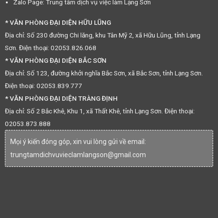
Zalo Page: Trung tâm dịch vụ việc làm Lạng Sơn
* VĂN PHÒNG ĐẠI DIỆN HỮU LŨNG
Địa chỉ: Số 230 đường Chi lăng, khu Tân Mỹ 2, xã Hữu Lũng, tỉnh Lạng
Sơn. Điện thoại: 02053.826.068
* VĂN PHÒNG ĐẠI DIỆN BẮC SƠN
Địa chỉ: Số 123, đường khởi nghĩa Bắc Sơn, xã Bắc Sơn, tỉnh Lạng Sơn.
Điện thoại: 02053.839.777
* VĂN PHÒNG ĐẠI DIỆN TRÀNG ĐỊNH
Địa chỉ: Số 2 Bắc Khê, Khu 1, xã Thất Khê, tỉnh Lạng Sơn. Điện thoại:
02053.873.888
Mọi ý kiến đóng góp, xin vui lòng gửi về email:
trungtamdichvuvieclamlangson@gmail.com