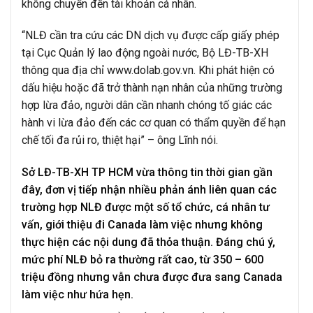
không chuyển đến tài khoản cá nhân.
“NLĐ cần tra cứu các DN dịch vụ được cấp giấy phép
tại Cục Quản lý lao động ngoài nước, Bộ LĐ-TB-XH
thông qua địa chỉ www.dolab.gov.vn. Khi phát hiện có
dấu hiệu hoặc đã trở thành nạn nhân của những trường
hợp lừa đảo, người dân cần nhanh chóng tố giác các
hành vi lừa đảo đến các cơ quan có thẩm quyền để hạn
chế tối đa rủi ro, thiệt hại” – ông Lĩnh nói.
Sở LĐ-TB-XH TP HCM vừa thông tin thời gian gần
đây, đơn vị tiếp nhận nhiều phản ánh liên quan các
trường hợp NLĐ được một số tổ chức, cá nhân tư
vấn, giới thiệu đi Canada làm việc nhưng không
thực hiện các nội dung đã thỏa thuận. Đáng chú ý,
mức phí NLĐ bỏ ra thường rất cao, từ 350 – 600
triệu đồng nhưng vẫn chưa được đưa sang Canada
làm việc như hứa hẹn.