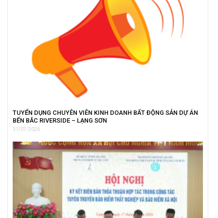
TUYỂN DỤNG CHUYÊN VIÊN KINH DOANH BẤT ĐỘNG SẢN DỰ ÁN
BẾN BẮC RIVERSIDE – LẠNG SƠN
31/07/2026