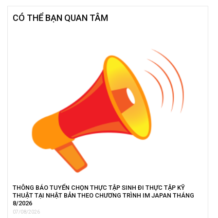
CÓ THỂ BẠN QUAN TÂM
THÔNG BÁO TUYỂN CHỌN THỰC TẬP SINH ĐI THỰC TẬP KỸ
THUẬT TẠI NHẬT BẢN THEO CHƯƠNG TRÌNH IM JAPAN THÁNG
8/2026
07/08/2026