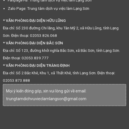
Fanpage FB: Trung tâm dịch vụ việc làm Lạng Sơn
Zalo Page: Trung tâm dịch vụ việc làm Lạng Sơn
* VĂN PHÒNG ĐẠI DIỆN HỮU LŨNG
Địa chỉ: Số 230 đường Chi lăng, khu Tân Mỹ 2, xã Hữu Lũng, tỉnh Lạng
Sơn. Điện thoại: 02053.826.068
* VĂN PHÒNG ĐẠI DIỆN BẮC SƠN
Địa chỉ: Số 123, đường khởi nghĩa Bắc Sơn, xã Bắc Sơn, tỉnh Lạng Sơn.
Điện thoại: 02053.839.777
* VĂN PHÒNG ĐẠI DIỆN TRÀNG ĐỊNH
Địa chỉ: Số 2 Bắc Khê, Khu 1, xã Thất Khê, tỉnh Lạng Sơn. Điện thoại:
02053.873.888
Mọi ý kiến đóng góp, xin vui lòng gửi về email:
trungtamdichvuvieclamlangson@gmail.com