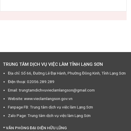
TRUNG TÂM DỊCH VỤ VIỆC LÀM TỈNH LẠNG SƠN
Địa chỉ: Số 66, Đường Lê Đại Hành, Phường Đông Kinh, Tỉnh Lạng Sơn
Điện thoại: 02056.289.289
Email: trungtamdichvuvieclamlangson@gmail.com
Website: www.vieclamlangson.gov.vn
Fanpage FB: Trung tâm dịch vụ việc làm Lạng Sơn
Zalo Page: Trung tâm dịch vụ việc làm Lạng Sơn
* VĂN PHÒNG ĐẠI DIỆN HỮU LŨNG