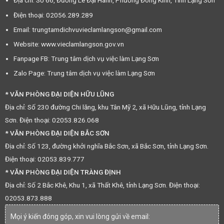
Địa chỉ: Số 66, Đường Lê Đại Hành, Phường Đông Kinh, Tỉnh Lạng Sơn
Điện thoại: 02056.289.289
Email: trungtamdichvuvieclamlangson@gmail.com
Website: www.vieclamlangson.gov.vn
Fanpage FB: Trung tâm dịch vụ việc làm Lạng Sơn
Zalo Page: Trung tâm dịch vụ việc làm Lạng Sơn
* VĂN PHÒNG ĐẠI DIỆN HỮU LŨNG
Địa chỉ: Số 230 đường Chi lăng, khu Tân Mỹ 2, xã Hữu Lũng, tỉnh Lạng
Sơn. Điện thoại: 02053.826.068
* VĂN PHÒNG ĐẠI DIỆN BẮC SƠN
Địa chỉ: Số 123, đường khởi nghĩa Bắc Sơn, xã Bắc Sơn, tỉnh Lạng Sơn.
Điện thoại: 02053.839.777
* VĂN PHÒNG ĐẠI DIỆN TRÀNG ĐỊNH
Địa chỉ: Số 2 Bắc Khê, Khu 1, xã Thất Khê, tỉnh Lạng Sơn. Điện thoại:
02053.873.888
Mọi ý kiến đóng góp, xin vui lòng gửi về email: