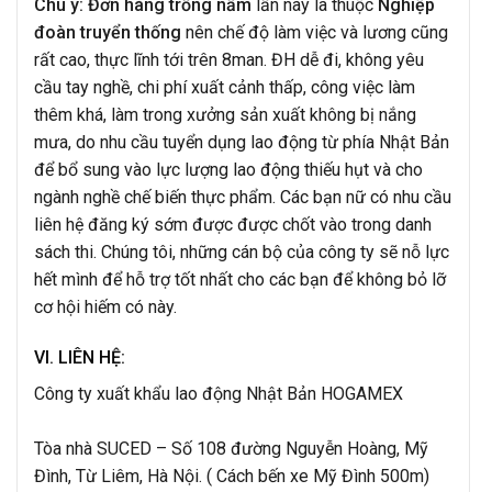
Chú ý:
Đơn hàng trồng nấm
lần này là thuộc
Nghiệp
đoàn truyển thống
nên chế độ làm việc và lương cũng
rất cao, thực lĩnh tới trên 8man. ĐH dễ đi, không yêu
cầu tay nghề, chi phí xuất cảnh thấp, công việc làm
thêm khá, làm trong xưởng sản xuất không bị nắng
mưa, do nhu cầu tuyển dụng lao động từ phía Nhật Bản
để bổ sung vào lực lượng lao động thiếu hụt và cho
ngành nghề chế biến thực phẩm. Các bạn nữ có nhu cầu
liên hệ đăng ký sớm được được chốt vào trong danh
sách thi. Chúng tôi, những cán bộ của công ty sẽ nỗ lực
hết mình để hỗ trợ tốt nhất cho các bạn để không bỏ lỡ
cơ hội hiếm có này.
VI. LIÊN HỆ:
Công ty xuất khẩu lao động Nhật Bản HOGAMEX
Tòa nhà SUCED – Số 108 đường Nguyễn Hoàng, Mỹ
Đình, Từ Liêm, Hà Nội. ( Cách bến xe Mỹ Đình 500m)