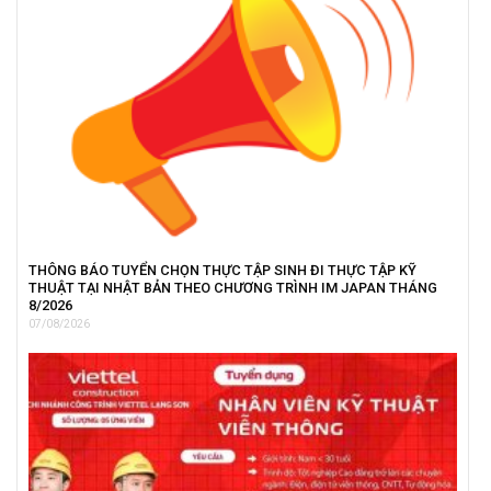
THÔNG BÁO TUYỂN CHỌN THỰC TẬP SINH ĐI THỰC TẬP KỸ
THUẬT TẠI NHẬT BẢN THEO CHƯƠNG TRÌNH IM JAPAN THÁNG
8/2026
07/08/2026