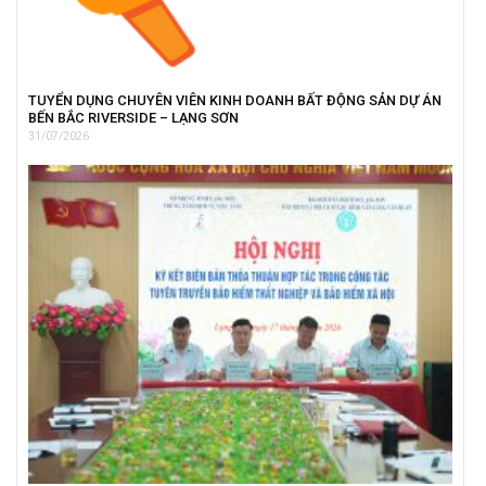
TUYỂN DỤNG CHUYÊN VIÊN KINH DOANH BẤT ĐỘNG SẢN DỰ ÁN
BẾN BẮC RIVERSIDE – LẠNG SƠN
31/07/2026