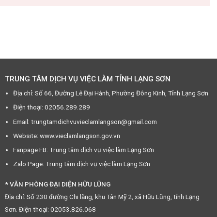
TRUNG TÂM DỊCH VỤ VIỆC LÀM TỈNH LẠNG SƠN
Địa chỉ: Số 66, Đường Lê Đại Hành, Phường Đông Kinh, Tỉnh Lạng Sơn
Điện thoại: 02056.289.289
Email: trungtamdichvuvieclamlangson@gmail.com
Website: www.vieclamlangson.gov.vn
Fanpage FB: Trung tâm dịch vụ việc làm Lạng Sơn
Zalo Page: Trung tâm dịch vụ việc làm Lạng Sơn
* VĂN PHÒNG ĐẠI DIỆN HỮU LŨNG
Địa chỉ: Số 230 đường Chi lăng, khu Tân Mỹ 2, xã Hữu Lũng, tỉnh Lạng
Sơn. Điện thoại: 02053.826.068