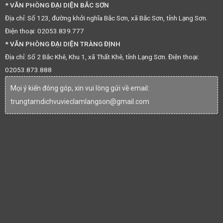
* VĂN PHÒNG ĐẠI DIỆN BẮC SƠN
Địa chỉ: Số 123, đường khởi nghĩa Bắc Sơn, xã Bắc Sơn, tỉnh Lạng Sơn.
Điện thoại: 02053.839.777
* VĂN PHÒNG ĐẠI DIỆN TRÀNG ĐỊNH
Địa chỉ: Số 2 Bắc Khê, Khu 1, xã Thất Khê, tỉnh Lạng Sơn. Điện thoại:
02053.873.888
Mọi ý kiến đóng góp, xin vui lòng gửi về email:
trungtamdichvuvieclamlangson@gmail.com