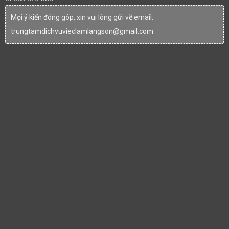
Mọi ý kiến đóng góp, xin vui lòng gửi về email:
trungtamdichvuvieclamlangson@gmail.com