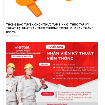
THÔNG BÁO TUYỂN CHỌN THỰC TẬP SINH ĐI THỰC TẬP KỸ
THUẬT TẠI NHẬT BẢN THEO CHƯƠNG TRÌNH IM JAPAN THÁNG
8/2026
07/08/2026