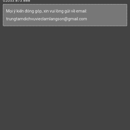
02053.873.888
Mọi ý kiến đóng góp, xin vui lòng gửi về email:
trungtamdichvuvieclamlangson@gmail.com