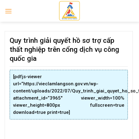
Skip
to
content
Quy trình giải quyết hồ sơ trợ cấp
thất nghiệp trên cổng dịch vụ công
quốc gia
[pdfjs-viewer
url=”https://vieclamlangson.gov.vn/wp-
content/uploads/2022/07/Quy_trinh_giai_quyet_ho_so_
attachment_id=”3965″ viewer_width=100%
viewer_height=800px fullscreen=true
download=true print=true]