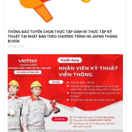
THÔNG BÁO TUYỂN CHỌN THỰC TẬP SINH ĐI THỰC TẬP KỸ
THUẬT TẠI NHẬT BẢN THEO CHƯƠNG TRÌNH IM JAPAN THÁNG
8/2026
07/08/2026