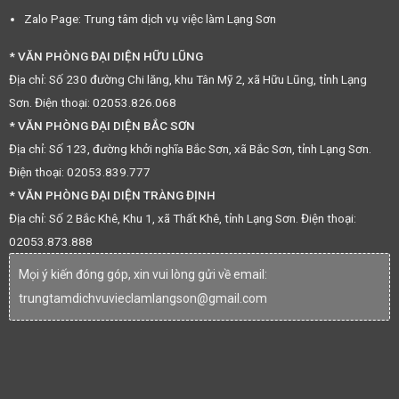
Zalo Page: Trung tâm dịch vụ việc làm Lạng Sơn
* VĂN PHÒNG ĐẠI DIỆN HỮU LŨNG
Địa chỉ: Số 230 đường Chi lăng, khu Tân Mỹ 2, xã Hữu Lũng, tỉnh Lạng
Sơn. Điện thoại: 02053.826.068
* VĂN PHÒNG ĐẠI DIỆN BẮC SƠN
Địa chỉ: Số 123, đường khởi nghĩa Bắc Sơn, xã Bắc Sơn, tỉnh Lạng Sơn.
Điện thoại: 02053.839.777
* VĂN PHÒNG ĐẠI DIỆN TRÀNG ĐỊNH
Địa chỉ: Số 2 Bắc Khê, Khu 1, xã Thất Khê, tỉnh Lạng Sơn. Điện thoại:
02053.873.888
Mọi ý kiến đóng góp, xin vui lòng gửi về email:
trungtamdichvuvieclamlangson@gmail.com