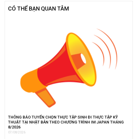
CÓ THỂ BẠN QUAN TÂM
THÔNG BÁO TUYỂN CHỌN THỰC TẬP SINH ĐI THỰC TẬP KỸ
THUẬT TẠI NHẬT BẢN THEO CHƯƠNG TRÌNH IM JAPAN THÁNG
8/2026
07/08/2026