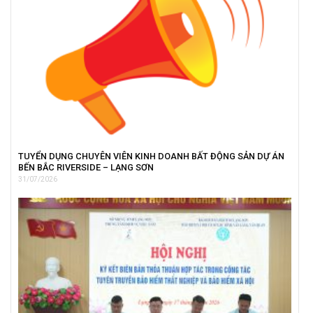
TUYỂN DỤNG CHUYÊN VIÊN KINH DOANH BẤT ĐỘNG SẢN DỰ ÁN
BẾN BẮC RIVERSIDE – LẠNG SƠN
31/07/2026