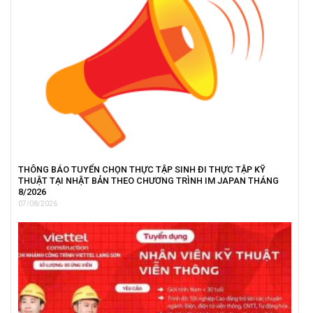
THÔNG BÁO TUYỂN CHỌN THỰC TẬP SINH ĐI THỰC TẬP KỸ
THUẬT TẠI NHẬT BẢN THEO CHƯƠNG TRÌNH IM JAPAN THÁNG
8/2026
07/08/2026