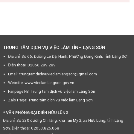
TRUNG TÂM DỊCH VỤ VIỆC LÀM TỈNH LẠNG SƠN
Địa chỉ: Số 66, Đường Lê Đại Hành, Phường Đông Kinh, Tỉnh Lạng Sơn
Điện thoại: 02056.289.289
Email: trungtamdichvuvieclamlangson@gmail.com
Website: www.vieclamlangson.gov.vn
Fanpage FB: Trung tâm dịch vụ việc làm Lạng Sơn
Zalo Page: Trung tâm dịch vụ việc làm Lạng Sơn
* VĂN PHÒNG ĐẠI DIỆN HỮU LŨNG
Địa chỉ: Số 230 đường Chi lăng, khu Tân Mỹ 2, xã Hữu Lũng, tỉnh Lạng
Sơn. Điện thoại: 02053.826.068