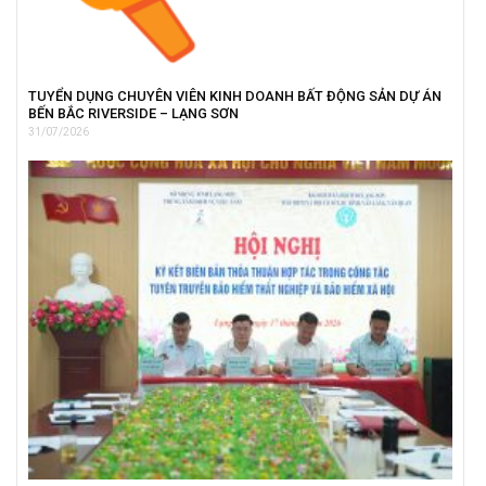
TUYỂN DỤNG CHUYÊN VIÊN KINH DOANH BẤT ĐỘNG SẢN DỰ ÁN
BẾN BẮC RIVERSIDE – LẠNG SƠN
31/07/2026