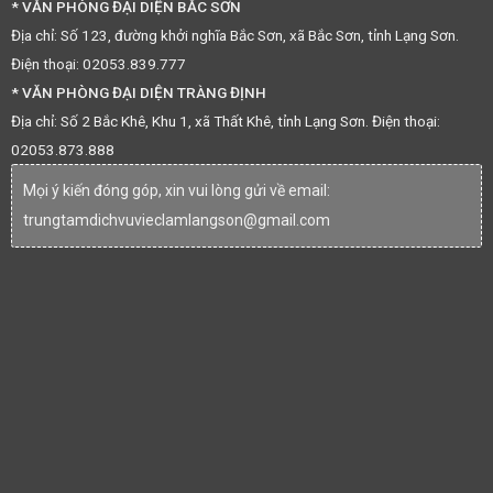
* VĂN PHÒNG ĐẠI DIỆN BẮC SƠN
Địa chỉ: Số 123, đường khởi nghĩa Bắc Sơn, xã Bắc Sơn, tỉnh Lạng Sơn.
Điện thoại: 02053.839.777
* VĂN PHÒNG ĐẠI DIỆN TRÀNG ĐỊNH
Địa chỉ: Số 2 Bắc Khê, Khu 1, xã Thất Khê, tỉnh Lạng Sơn. Điện thoại:
02053.873.888
Mọi ý kiến đóng góp, xin vui lòng gửi về email:
trungtamdichvuvieclamlangson@gmail.com