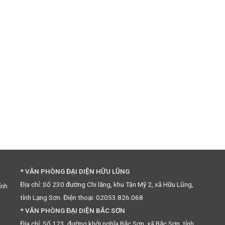
* VĂN PHÒNG ĐẠI DIỆN HỮU LŨNG
Địa chỉ: Số 230 đường Chi lăng, khu Tân Mỹ 2, xã Hữu Lũng,
ỉnh
tỉnh Lạng Sơn. Điện thoại: 02053.826.068
* VĂN PHÒNG ĐẠI DIỆN BẮC SƠN
Địa chỉ: Số 123, đường khởi nghĩa Bắc Sơn, xã Bắc Sơn, tỉnh